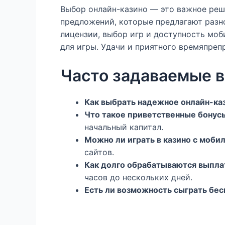
Выбор онлайн-казино — это важное реш
предложений, которые предлагают разно
лицензии, выбор игр и доступность мо
для игры. Удачи и приятного времяпреп
Часто задаваемые в
Как выбрать надежное онлайн-ка
Что такое приветственные бонус
начальный капитал.
Можно ли играть в казино с моби
сайтов.
Как долго обрабатываются выпл
часов до нескольких дней.
Есть ли возможность сыграть бес