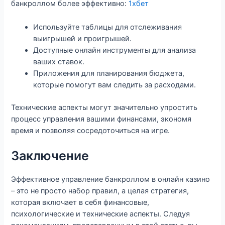
банкроллом более эффективно:
1хбет
Используйте таблицы для отслеживания
выигрышей и проигрышей.
Доступные онлайн инструменты для анализа
ваших ставок.
Приложения для планирования бюджета,
которые помогут вам следить за расходами.
Технические аспекты могут значительно упростить
процесс управления вашими финансами, экономя
время и позволяя сосредоточиться на игре.
Заключение
Эффективное управление банкроллом в онлайн казино
– это не просто набор правил, а целая стратегия,
которая включает в себя финансовые,
психологические и технические аспекты. Следуя