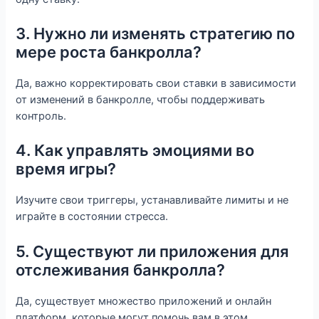
3. Нужно ли изменять стратегию по
мере роста банкролла?
Да, важно корректировать свои ставки в зависимости
от изменений в банкролле, чтобы поддерживать
контроль.
4. Как управлять эмоциями во
время игры?
Изучите свои триггеры, устанавливайте лимиты и не
играйте в состоянии стресса.
5. Существуют ли приложения для
отслеживания банкролла?
Да, существует множество приложений и онлайн
платформ, которые могут помочь вам в этом.