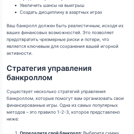
Увеличить шансы на выигрыш
Создать дисциплину в азартных играх
Ваш банкролл должен быть реалистичным, исходя из
ваших финансовых возможностей. Это позволяет
предотвратить чрезмерные риски и потери, что
является ключевым для сохранения вашей игорной
активности.
Стратегия управления
банкроллом
Существует несколько стратегий управления
банкроллом, которые помогут вам организовать свои
финансированные игры. Одна из самых популярных
методов – это правило 1-2-3, которое представлено
ниже:
Определите свой банкролл:
Выберите сумму,