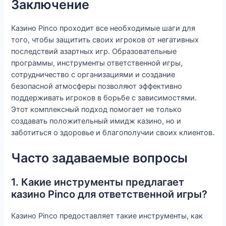
Заключение
Казино Pinco проходит все необходимые шаги для
того, чтобы защитить своих игроков от негативных
последствий азартных игр. Образовательные
программы, инструменты ответственной игры,
сотрудничество с организациями и создание
безопасной атмосферы позволяют эффективно
поддерживать игроков в борьбе с зависимостями.
Этот комплексный подход помогает не только
создавать положительный имидж казино, но и
заботиться о здоровье и благополучии своих клиентов.
Часто задаваемые вопросы
1. Какие инструменты предлагает
казино Pinco для ответственной игры?
Казино Pinco предоставляет такие инструменты, как