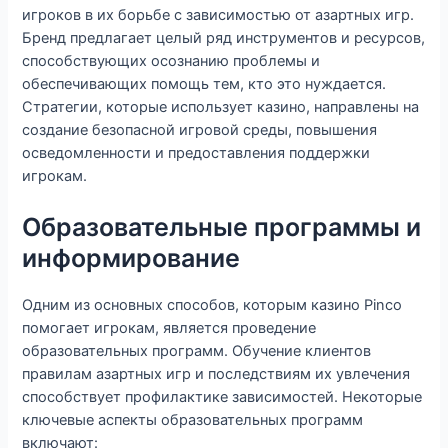
игроков в их борьбе с зависимостью от азартных игр.
Бренд предлагает целый ряд инструментов и ресурсов,
способствующих осознанию проблемы и
обеспечивающих помощь тем, кто это нуждается.
Стратегии, которые использует казино, направлены на
создание безопасной игровой среды, повышения
осведомленности и предоставления поддержки
игрокам.
Образовательные программы и
информирование
Одним из основных способов, которым казино Pinco
помогает игрокам, является проведение
образовательных программ. Обучение клиентов
правилам азартных игр и последствиям их увлечения
способствует профилактике зависимостей. Некоторые
ключевые аспекты образовательных программ
включают: