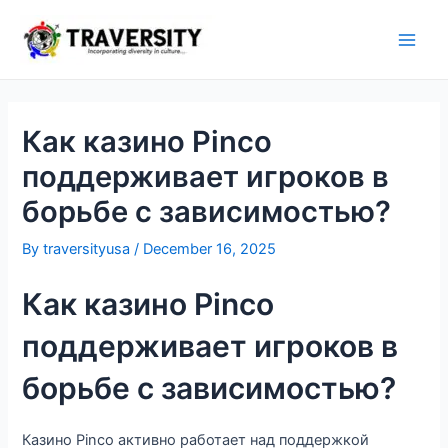
Skip
to
Main
content
Men
Как казино Pinco
поддерживает игроков в
борьбе с зависимостью?
By
traversityusa
/
December 16, 2025
Как казино Pinco
поддерживает игроков в
борьбе с зависимостью?
Казино Pinco активно работает над поддержкой