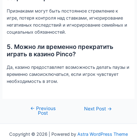
Признаками могут быть постоянное стремление к
игре, потеря контроля над ставками, игнорирование
негативных последствий и игнорирование семейных и
социальных обязанностей.
5. Можно ли временно прекратить
играть в казино Pinco?
Да, казино предоставляет возможность делать паузы и
временно самоисключаться, если игрок чувствует
необходимость в этом.
←
Previous
Post
Next Post
→
Post
navigation
Copyright © 2026 | Powered by
Astra WordPress Theme