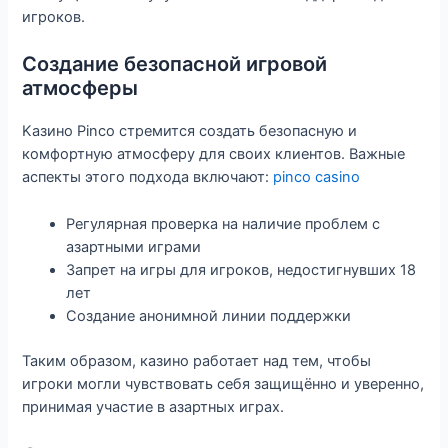
игроков.
Создание безопасной игровой
атмосферы
Kазино Pinco стремится создать безопасную и
комфортную атмосферу для своих клиентов. Важные
аспекты этого подхода включают:
pinco casino
Регулярная проверка на наличие проблем с
азартными играми
Запрет на игры для игроков, недостигнувших 18
лет
Создание анонимной линии поддержки
Таким образом, казино работает над тем, чтобы
игроки могли чувствовать себя защищённо и уверенно,
принимая участие в азартных играх.