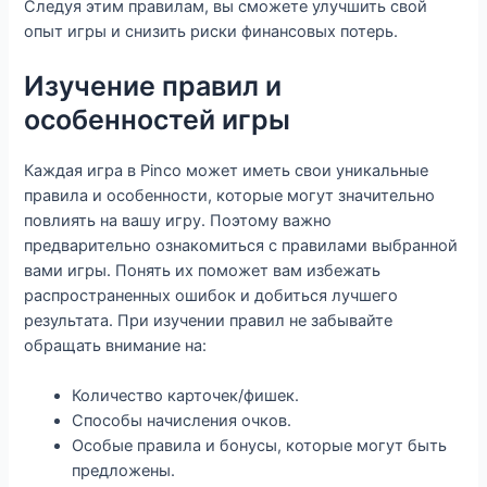
Следуя этим правилам, вы сможете улучшить свой
опыт игры и снизить риски финансовых потерь.
Изучение правил и
особенностей игры
Каждая игра в Pinco может иметь свои уникальные
правила и особенности, которые могут значительно
повлиять на вашу игру. Поэтому важно
предварительно ознакомиться с правилами выбранной
вами игры. Понять их поможет вам избежать
распространенных ошибок и добиться лучшего
результата. При изучении правил не забывайте
обращать внимание на:
Количество карточек/фишек.
Способы начисления очков.
Особые правила и бонусы, которые могут быть
предложены.