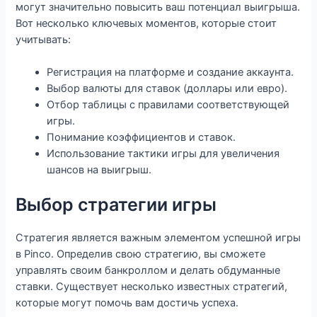
могут значительно повысить ваш потенциал выигрыша.
Вот несколько ключевых моментов, которые стоит
учитывать:
Регистрация на платформе и создание аккаунта.
Выбор валюты для ставок (доллары или евро).
Отбор таблицы с правилами соответствующей
игры.
Понимание коэффициентов и ставок.
Использование тактики игры для увеличения
шансов на выигрыш.
Выбор стратегии игры
Стратегия является важным элементом успешной игры
в Pinco. Определив свою стратегию, вы сможете
управлять своим банкроллом и делать обдуманные
ставки. Существует несколько известных стратегий,
которые могут помочь вам достичь успеха.