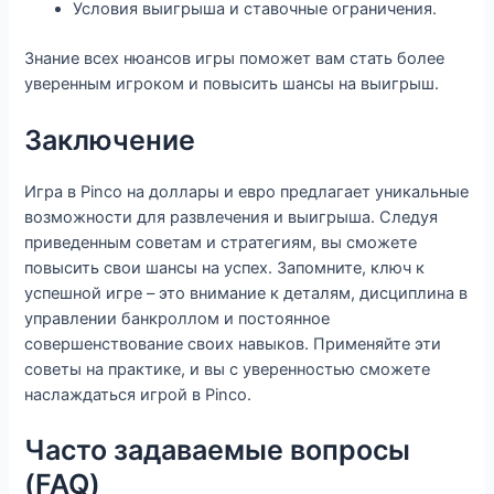
Условия выигрыша и ставочные ограничения.
Знание всех нюансов игры поможет вам стать более
уверенным игроком и повысить шансы на выигрыш.
Заключение
Игра в Pinco на доллары и евро предлагает уникальные
возможности для развлечения и выигрыша. Следуя
приведенным советам и стратегиям, вы сможете
повысить свои шансы на успех. Запомните, ключ к
успешной игре – это внимание к деталям, дисциплина в
управлении банкроллом и постоянное
совершенствование своих навыков. Применяйте эти
советы на практике, и вы с уверенностью сможете
наслаждаться игрой в Pinco.
Часто задаваемые вопросы
(FAQ)