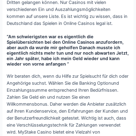
Dritten gelangen können. Nur Casinos mit vielen
verschiedenen Ein und Auszahlungsmöglichkeiten
kommen auf unsere Liste. Es ist wichtig zu wissen, dass in
Deutschland das Spielen in Online Casinos legal ist.
“Am schwierigsten war es eigentlich die
Spielübersichten bei den Online Casinos anzufordern,
aber auch da wurde mir geholfen Danach musste ich
eigentlich nichts mehr tun und nur noch abwarten Jetzt,
ein Jahr später, habe ich mein Geld wieder und kann
wieder von vorne anfangen “
Wir beraten dich, wenn du Hilfe zur Spielsucht für dich oder
Angehörige suchst. Wählen Sie die Banking Optionund
Einzahlungssumme entsprechend Ihren Bedürfnissen.
Zahlen Sie Geld ein und nutzen Sie einen
Willkommensbonus. Daher werden die Anbieter zusätzlich
auf ihren Kundenservice, den Erfahrungen der Kunden und
der Benutzerfreundlichkeit getestet. Wichtig ist auch, dass
eine Verschlüsselungstechnik für Zahlungen verwendet
wird. MyStake Casino bietet eine Vielzahl von