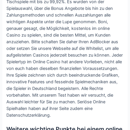
Tischspiele mit bis zu 99,92%. Es wurden von der
Spielauswahl, über die Bonus Angebote bis hin zu den
Zahlungsmethoden und schnellen Auszahlungen alle
wichtigen Aspekte unter die Lupe genommen. Boni,
genauer gesagt, die Möglichkeit, kostenlos im online
Casino zu spielen, sind die besten Mittel, um Kunden
anzuziehen. Bitte schalten Sie daher Ihren AdBlocker aus
oder setzen Sie unsere Webseite auf die Whitelist, um alle
aufgelisteten Casinos jederzeit besuchen zu können. Jeder
Spielertyp im Online Casino hat andere Vorlieben, nicht alle
von euch haben dieselben finanziellen Voraussetzungen.
Ihre Spiele zeichnen sich durch beeindruckende Grafiken,
innovative Features und fesselnde Spielmechaniken aus,
die Spieler in Deutschland begeistern. Alle Rechte
vorbehalten. Mit unserem Test haben wir versucht, die
Auswahl leichter für Sie zu machen. Seriöse Online
Spielhallen haben auf ihrer Seite zudem eine
Datenschutzerklärung.
Weitere wichtige Punkte bei einem online