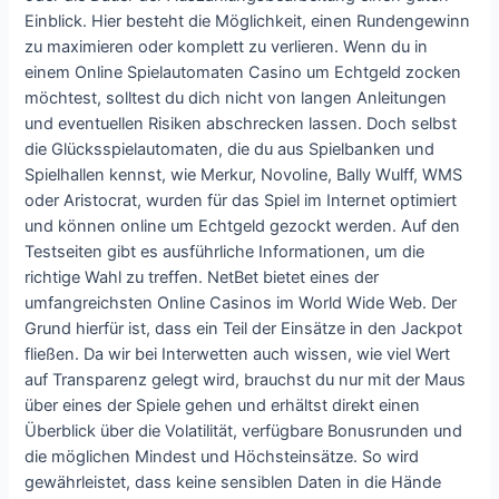
Einblick. Hier besteht die Möglichkeit, einen Rundengewinn
zu maximieren oder komplett zu verlieren. Wenn du in
einem Online Spielautomaten Casino um Echtgeld zocken
möchtest, solltest du dich nicht von langen Anleitungen
und eventuellen Risiken abschrecken lassen. Doch selbst
die Glücksspielautomaten, die du aus Spielbanken und
Spielhallen kennst, wie Merkur, Novoline, Bally Wulff, WMS
oder Aristocrat, wurden für das Spiel im Internet optimiert
und können online um Echtgeld gezockt werden. Auf den
Testseiten gibt es ausführliche Informationen, um die
richtige Wahl zu treffen. NetBet bietet eines der
umfangreichsten Online Casinos im World Wide Web. Der
Grund hierfür ist, dass ein Teil der Einsätze in den Jackpot
fließen. Da wir bei Interwetten auch wissen, wie viel Wert
auf Transparenz gelegt wird, brauchst du nur mit der Maus
über eines der Spiele gehen und erhältst direkt einen
Überblick über die Volatilität, verfügbare Bonusrunden und
die möglichen Mindest und Höchsteinsätze. So wird
gewährleistet, dass keine sensiblen Daten in die Hände