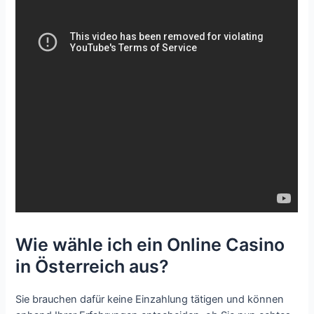
Wie wähle ich ein Online Casino
in Österreich aus?
Sie brauchen dafür keine Einzahlung tätigen und können