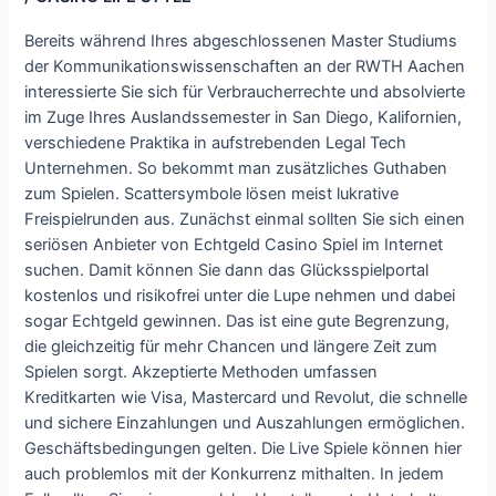
Bereits während Ihres abgeschlossenen Master Studiums
der Kommunikationswissenschaften an der RWTH Aachen
interessierte Sie sich für Verbraucherrechte und absolvierte
im Zuge Ihres Auslandssemester in San Diego, Kalifornien,
verschiedene Praktika in aufstrebenden Legal Tech
Unternehmen. So bekommt man zusätzliches Guthaben
zum Spielen. Scattersymbole lösen meist lukrative
Freispielrunden aus. Zunächst einmal sollten Sie sich einen
seriösen Anbieter von Echtgeld Casino Spiel im Internet
suchen. Damit können Sie dann das Glücksspielportal
kostenlos und risikofrei unter die Lupe nehmen und dabei
sogar Echtgeld gewinnen. Das ist eine gute Begrenzung,
die gleichzeitig für mehr Chancen und längere Zeit zum
Spielen sorgt. Akzeptierte Methoden umfassen
Kreditkarten wie Visa, Mastercard und Revolut, die schnelle
und sichere Einzahlungen und Auszahlungen ermöglichen.
Geschäftsbedingungen gelten. Die Live Spiele können hier
auch problemlos mit der Konkurrenz mithalten. In jedem