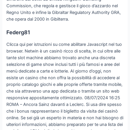
Commission, che regola e gestisce il gioco d’azzardo nel
Regno Unito e infine la Gibraltar Regulatory Authority GRA,
che opera dal 2000 in Gibilterra.
Federg81
Clicca qui per istruzioni su come abilitare Javascript nel tuo
browser. Netwin è un casinò ricco di scelta, in cui oltre alle
tante slot machine abbiamo trovato anche una discreta
selezione di game show inclusi tutti i più famosi e aree del
menù dedicate a carte e lotterie. Al giorno d’oggi, non
esiste un casino che non offra la possibilità di accedere al
proprio catalogo giochi e alle proprie offerte tramite mobile,
che sia attraverso una app dedicata o tramite un sito web
responsive appositamente ottimizzato. 08/07/2024 16:25
ROMA – Ancora Sainz davanti a Leclerc. Si usa dire spesso
che i bonus rappresentano il biglietto da visita dei casinò
online. Se sei già un esperto in materia e non hai bisogno di
ulteriori informazioni, abbiamo preparato per te una lista dei