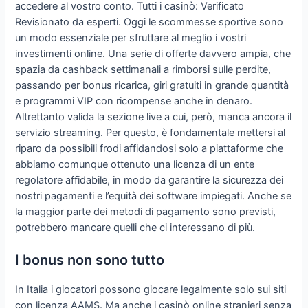
accedere al vostro conto. Tutti i casinò: Verificato
Revisionato da esperti. Oggi le scommesse sportive sono
un modo essenziale per sfruttare al meglio i vostri
investimenti online. Una serie di offerte davvero ampia, che
spazia da cashback settimanali a rimborsi sulle perdite,
passando per bonus ricarica, giri gratuiti in grande quantità
e programmi VIP con ricompense anche in denaro.
Altrettanto valida la sezione live a cui, però, manca ancora il
servizio streaming. Per questo, è fondamentale mettersi al
riparo da possibili frodi affidandosi solo a piattaforme che
abbiamo comunque ottenuto una licenza di un ente
regolatore affidabile, in modo da garantire la sicurezza dei
nostri pagamenti e l’equità dei software impiegati. Anche se
la maggior parte dei metodi di pagamento sono previsti,
potrebbero mancare quelli che ci interessano di più.
I bonus non sono tutto
In Italia i giocatori possono giocare legalmente solo sui siti
con licenza AAMS. Ma anche i casinò online stranieri senza