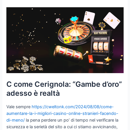
C come Cerignola: “Gambe d’oro”
adesso è realtà
Vale sempre
https://cweltonk.com/2024/08/08/come-
aumentare-la-i-migliori-casino-online-stranieri-facendo-
di-meno/
la pena perdere un po’ di tempo nel verificare la
sicurezza e la serietà del sito a cui ci stiamo avvicinando,