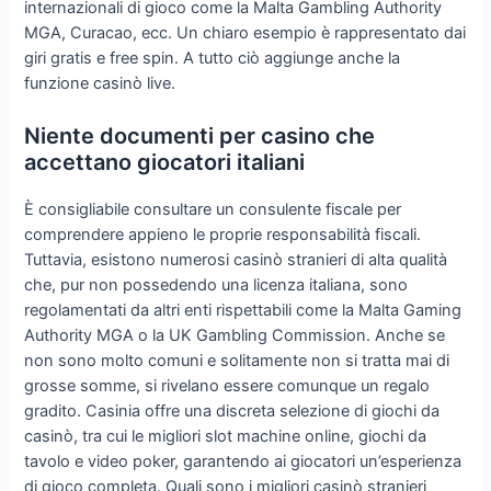
internazionali di gioco come la Malta Gambling Authority
MGA, Curacao, ecc. Un chiaro esempio è rappresentato dai
giri gratis e free spin. A tutto ciò aggiunge anche la
funzione casinò live.
Niente documenti per casino che
accettano giocatori italiani
È consigliabile consultare un consulente fiscale per
comprendere appieno le proprie responsabilità fiscali.
Tuttavia, esistono numerosi casinò stranieri di alta qualità
che, pur non possedendo una licenza italiana, sono
regolamentati da altri enti rispettabili come la Malta Gaming
Authority MGA o la UK Gambling Commission. Anche se
non sono molto comuni e solitamente non si tratta mai di
grosse somme, si rivelano essere comunque un regalo
gradito. Casinia offre una discreta selezione di giochi da
casinò, tra cui le migliori slot machine online, giochi da
tavolo e video poker, garantendo ai giocatori un’esperienza
di gioco completa. Quali sono i migliori casinò stranieri