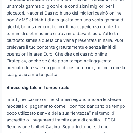
un’ampia gamma di giochi e le condizioni migliori per i
giocatori. National Casino è uno dei migliori casinò online
non AAMS affidabili di alta qualità con una vasta gamma di
giochi, bonus generosi e un’ottima esperienza utente. In
termini di slot machine ci troviamo davanti ad un’offerta
piuttosto simile a quella che viene presentata in Italia. Puoi
prelevare il tuo contante gratuitamente e senza limiti di
operazioni in area Euro. Che dire del casinò online
Pirateplay, anche se è da poco tempo nell’agguerrito
mercato delle sale da gioco di casinò online, riesce a dire la
sua grazie a molte qualità.
Blocco digitale in tempo reale
Infatti, nei casinò online stranieri vigono ancora le stesse
modalità di pagamento come il bonifico bancario da tempo
poco utilizzato per via della sua “lentezza” nei tempi di
accredito o i pagamenti tramite carta di credito. LEGGI –
Recensione Unibet Casino. Soprattutto per siti che,