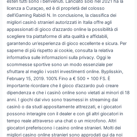
esteri tutti sono i benvenuti. Lanciato solo nel 2021 ha la
licenza a Curaçao, ed è di proprietà del colosso
dell’iGaming Rabidi N. In conclusione, la classifica dei
migliori casinò stranieri autorizzati in Italia offre agli
appassionati di gioco d’azzardo online la possibilità di
scegliere tra piattaforme di alta qualità e affidabili,
garantendo un’esperienza di gioco eccellente e sicura. Per
saperne di più rispetto ai cookie, consulta la relativa
informativa sulle informazioni sulla privacy. Oggi le
scommesse sportive sono un modo essenziale per
sfruttare al meglio i vostri investimenti online. Byplisskin,
February 15, 2019. 100% Fino a € 500 + 100 FS. È
importante ricordare che il gioco d’azzardo può creare
dipendenza e che i casinò online sono vietati ai minori di 18
anni. I giochi dal vivo sono trasmessi in streaming dai
casinò o da studi appositamente attrezzati, e i giocatori
possono interagire con il dealer e con gli altri giocatori in
tempo reale attraverso una chat o un microfono. Altri
giocatori preferiscono i casino online stranieri. Molti dei
migliori casino online stranieri sono approdati qui da noi