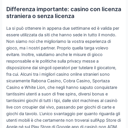
Differenza importante: casino con licenza
straniera o senza licenza
La si può ottenere in appena due settimane ed è valida per
essere utilizzata da siti che hanno sede in tutto il mondo.
Non siamo noi che miglioriamo la vostra esperienza di
gioco, ma i nostri partner. Proprio quella targa volevo
evitare. Inoltre, valutiamo anche le misure di gioco
responsabile e le politiche sulla privacy messe a
disposizione dai singoli operatori per tutelare il giocatore,
fra cui. Alcuni tra i migliori casino online stranieri sono
sicuramente Rabona Casino, Cobra Casino, Sportaza
Casino e White Lion, che negli hanno saputo conquistare
tantissimi utenti a suon di free spins, diversi bonus e
tantissimi giochi di tutti i tipi, dalle slot machines al casinò
live con croupier dal vivo, passando per giochi di carte e
giochi da tavolo. L’unico svantaggio per quanto riguarda gli
utenti mobili è che certamente non troverai sull’App Store di
Apple né sul Play Store di Google app di casinò non ADM.