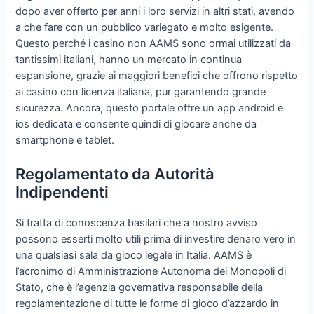
dopo aver offerto per anni i loro servizi in altri stati, avendo
a che fare con un pubblico variegato e molto esigente.
Questo perché i casino non AAMS sono ormai utilizzati da
tantissimi italiani, hanno un mercato in continua
espansione, grazie ai maggiori benefici che offrono rispetto
ai casino con licenza italiana, pur garantendo grande
sicurezza. Ancora, questo portale offre un app android e
ios dedicata e consente quindi di giocare anche da
smartphone e tablet.
Regolamentato da Autorità
Indipendenti
Si tratta di conoscenza basilari che a nostro avviso
possono esserti molto utili prima di investire denaro vero in
una qualsiasi sala da gioco legale in Italia. AAMS è
l’acronimo di Amministrazione Autonoma dei Monopoli di
Stato, che è l’agenzia governativa responsabile della
regolamentazione di tutte le forme di gioco d’azzardo in