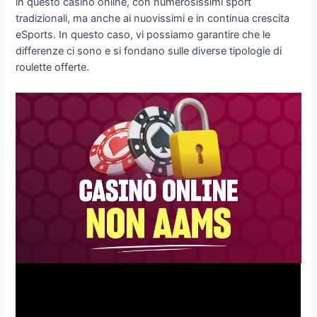
in questo casinò online, con numerosissimi sport
tradizionali, ma anche ai nuovissimi e in continua crescita
eSports. In questo caso, vi possiamo garantire che le
differenze ci sono e si fondano sulle diverse tipologie di
roulette offerte.