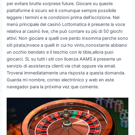
per evitare brutte sorprese future. Giocare su queste
piattaforme è sicuro ed è comunque sempre possibile
leggere i termini e le condizioni prima dell’iscrizione. Nel
menù principale del casinò Lottomatica è presente la voce
relativa al casinò live, che può contare su più di 50 giochi
attivi. Non giocare a quelli ove perdo insomma perche sono
siti pirata;invece a quelli in cui ho vinto,nonostante abbiano
un occhio bendato e il teschio con le tibie,allora puoi
giocarci. Sì, su tutti i siti con licenza AAMS è presente un
servizio di assistenza clienti via chat oppure via email.
Troverai immediatamente una risposta a questa domanda.
Guarda mi nombre, correo electrónico y web en este
navegador para la próxima vez que comente.