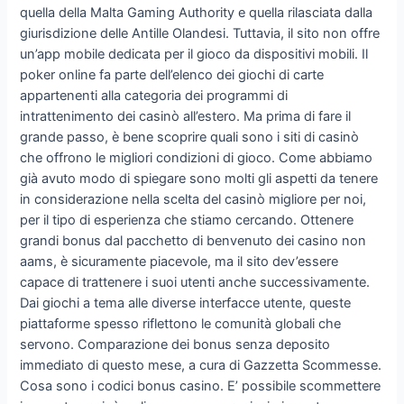
quella della Malta Gaming Authority e quella rilasciata dalla
giurisdizione delle Antille Olandesi. Tuttavia, il sito non offre
un’app mobile dedicata per il gioco da dispositivi mobili. Il
poker online fa parte dell’elenco dei giochi di carte
appartenenti alla categoria dei programmi di
intrattenimento dei casinò all’estero. Ma prima di fare il
grande passo, è bene scoprire quali sono i siti di casinò
che offrono le migliori condizioni di gioco. Come abbiamo
già avuto modo di spiegare sono molti gli aspetti da tenere
in considerazione nella scelta del casinò migliore per noi,
per il tipo di esperienza che stiamo cercando. Ottenere
grandi bonus dal pacchetto di benvenuto dei casino non
aams, è sicuramente piacevole, ma il sito dev’essere
capace di trattenere i suoi utenti anche successivamente.
Dai giochi a tema alle diverse interfacce utente, queste
piattaforme spesso riflettono le comunità globali che
servono. Comparazione dei bonus senza deposito
immediato di questo mese, a cura di Gazzetta Scommesse.
Cosa sono i codici bonus casino. E’ possibile scommettere