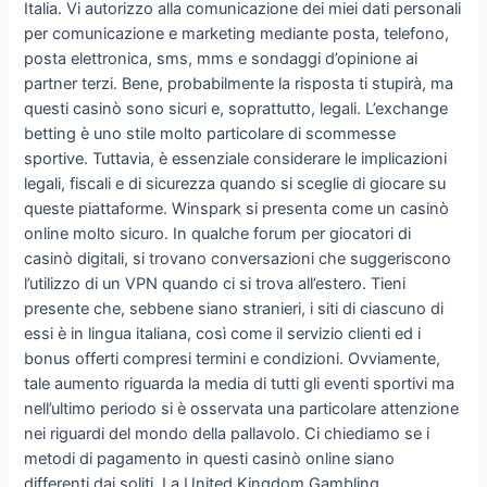
Italia. Vi autorizzo alla comunicazione dei miei dati personali
per comunicazione e marketing mediante posta, telefono,
posta elettronica, sms, mms e sondaggi d’opinione ai
partner terzi. Bene, probabilmente la risposta ti stupirà, ma
questi casinò sono sicuri e, soprattutto, legali. L’exchange
betting è uno stile molto particolare di scommesse
sportive. Tuttavia, è essenziale considerare le implicazioni
legali, fiscali e di sicurezza quando si sceglie di giocare su
queste piattaforme. Winspark si presenta come un casinò
online molto sicuro. In qualche forum per giocatori di
casinò digitali, si trovano conversazioni che suggeriscono
l’utilizzo di un VPN quando ci si trova all’estero. Tieni
presente che, sebbene siano stranieri, i siti di ciascuno di
essi è in lingua italiana, così come il servizio clienti ed i
bonus offerti compresi termini e condizioni. Ovviamente,
tale aumento riguarda la media di tutti gli eventi sportivi ma
nell’ultimo periodo si è osservata una particolare attenzione
nei riguardi del mondo della pallavolo. Ci chiediamo se i
metodi di pagamento in questi casinò online siano
differenti dai soliti. La United Kingdom Gambling