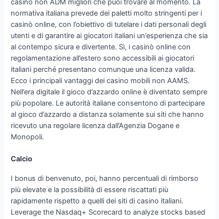
casinò non ADM migliori che puoi trovare al momento. La
normativa italiana prevede dei paletti molto stringenti per i
casinò online, con l’obiettivo di tutelare i dati personali degli
utenti e di garantire ai giocatori italiani un’esperienza che sia
al contempo sicura e divertente. Sì, i casinò online con
regolamentazione all’estero sono accessibili ai giocatori
italiani perché presentano comunque una licenza valida.
Ecco i principali vantaggi dei casino mobili non AAMS.
Nell’era digitale il gioco d’azzardo online è diventato sempre
più popolare. Le autorità italiane consentono di partecipare
al gioco d’azzardo a distanza solamente sui siti che hanno
ricevuto una regolare licenza dall’Agenzia Dogane e
Monopoli.
Calcio
I bonus di benvenuto, poi, hanno percentuali di rimborso
più elevate e la possibilità di essere riscattati più
rapidamente rispetto a quelli dei siti di casino italiani.
Leverage the Nasdaq+ Scorecard to analyze stocks based