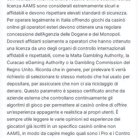
licenza AAMS sono considerati estremamente sicuri e
affidabili e devono rispettare elevati standard di sicurezza.
Per operare legalmente in Italia offrendo giochi da casinò
online gli operatori esteri devono ottenere una regolare
concessione dell’Agenzia delle Dogane e dei Monopoli.
Dovresti affidarti solamente a operatori che hanno ottenuto
una licenza da uno degli organi di controllo internazionali
affidabili e rispettabili, come la Malta Gambling Authority, la
Curacao eGaming Authority o la Gambling Commission del
Regno Unito. Ricorda che in genere, per prelevare ti verrà
richiesto di selezionare lo stesso metodo che hai usato per
depositare, per assicurare che non ci sia riciclaggio di
denaro. Questo parametro è spesso certificato anche da
aziende esterne che controllano continuamente gli
algoritmi di gioco per permettere al casinò online di offrire
un’esperienza appagante e realistica ai propri utenti. È
sempre utile leggere le varie opinioni ed esperienze dei
giocatori già iscritti in un specifico casinò online non
AAMS, in modo da capire meglio quali sono i Pro e i Contro