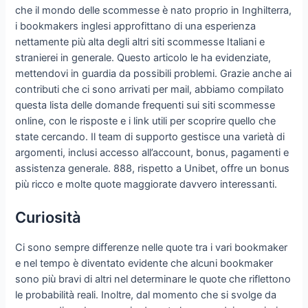
che il mondo delle scommesse è nato proprio in Inghilterra,
i bookmakers inglesi approfittano di una esperienza
nettamente più alta degli altri siti scommesse Italiani e
stranierei in generale. Questo articolo le ha evidenziate,
mettendovi in guardia da possibili problemi. Grazie anche ai
contributi che ci sono arrivati per mail, abbiamo compilato
questa lista delle domande frequenti sui siti scommesse
online, con le risposte e i link utili per scoprire quello che
state cercando. Il team di supporto gestisce una varietà di
argomenti, inclusi accesso all’account, bonus, pagamenti e
assistenza generale. 888, rispetto a Unibet, offre un bonus
più ricco e molte quote maggiorate davvero interessanti.
Curiosità
Ci sono sempre differenze nelle quote tra i vari bookmaker
e nel tempo è diventato evidente che alcuni bookmaker
sono più bravi di altri nel determinare le quote che riflettono
le probabilità reali. Inoltre, dal momento che si svolge da