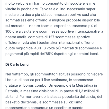
molto veloci e mi hanno consentito di riscuotere le mie
vincite in poche ore. Talvolta è quindi necessario saper
mediare tra due o più siti scommesse sportive così che
sommati assieme offrano la migliore proposte disponibile
sul mercato. Il nostro team di esperti ha trascorso più di
100 ore a valutare le scommesse sportive internazionali e la
nostra analisi completa di 127 scommesse sportive
offshore rivela che i bookmaker internazionali offrono
quote migliori del 40%, 3 volte più mercati di scommesse e
pagamenti più rapidi dell’85% rispetto agli operatori locali.
Di Carlo Lenci
Nel frattempo, gli scommettitori abituali possono richiedere
i bonus di ricarica per il fine settimana, le scommesse
gratuite e i bonus combo. Un esempio è la Meistriliiga in
Estonia, la massima divisione in un paese di 1,3 milioni di
abitanti. Pur non avendo la stessa popolarità del calcio, del
basket o del tennis, le scommesse sul ciclismo
rappresentano comunque un eccellente quanto