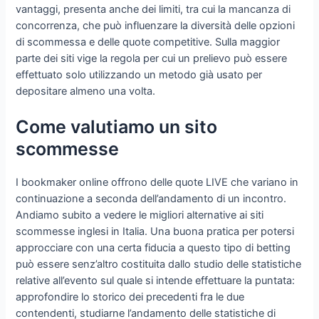
vantaggi, presenta anche dei limiti, tra cui la mancanza di
concorrenza, che può influenzare la diversità delle opzioni
di scommessa e delle quote competitive. Sulla maggior
parte dei siti vige la regola per cui un prelievo può essere
effettuato solo utilizzando un metodo già usato per
depositare almeno una volta.
Come valutiamo un sito
scommesse
I bookmaker online offrono delle quote LIVE che variano in
continuazione a seconda dell’andamento di un incontro.
Andiamo subito a vedere le migliori alternative ai siti
scommesse inglesi in Italia. Una buona pratica per potersi
approcciare con una certa fiducia a questo tipo di betting
può essere senz’altro costituita dallo studio delle statistiche
relative all’evento sul quale si intende effettuare la puntata:
approfondire lo storico dei precedenti fra le due
contendenti, studiarne l’andamento delle statistiche di