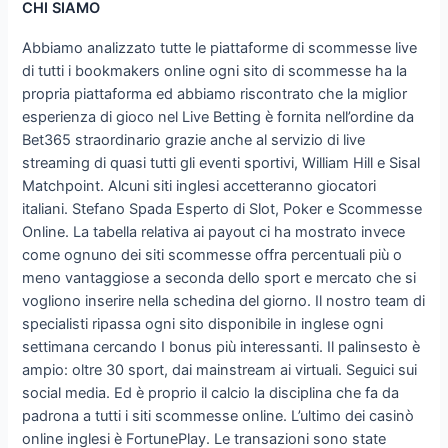
CHI SIAMO
Abbiamo analizzato tutte le piattaforme di scommesse live
di tutti i bookmakers online ogni sito di scommesse ha la
propria piattaforma ed abbiamo riscontrato che la miglior
esperienza di gioco nel Live Betting è fornita nell’ordine da
Bet365 straordinario grazie anche al servizio di live
streaming di quasi tutti gli eventi sportivi, William Hill e Sisal
Matchpoint. Alcuni siti inglesi accetteranno giocatori
italiani. Stefano Spada Esperto di Slot, Poker e Scommesse
Online. La tabella relativa ai payout ci ha mostrato invece
come ognuno dei siti scommesse offra percentuali più o
meno vantaggiose a seconda dello sport e mercato che si
vogliono inserire nella schedina del giorno. Il nostro team di
specialisti ripassa ogni sito disponibile in inglese ogni
settimana cercando I bonus più interessanti. Il palinsesto è
ampio: oltre 30 sport, dai mainstream ai virtuali. Seguici sui
social media. Ed è proprio il calcio la disciplina che fa da
padrona a tutti i siti scommesse online. L’ultimo dei casinò
online inglesi è FortunePlay. Le transazioni sono state