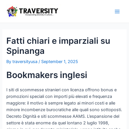
Skip
to
Main
content
Men
Fatti chiari e imparziali su
Spinanga
By
traversityusa
/
September 1, 2025
Bookmakers inglesi
I siti di scommesse stranieri con licenza offrono bonus e
promozioni speciali con importi più elevati e frequenza
maggiore: il motivo è sempre legato ai minori costi e alle
minore incombenze burocratiche alle quali sono sottoposti.
Decreto Dignità e siti scommesse AAMS. L’espansione del
settore è stata enorme da quel lontano 2 luglio 1998,