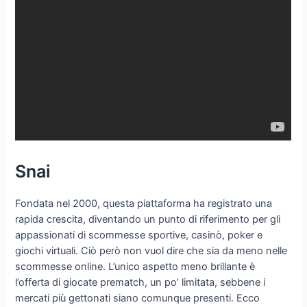
Snai
Fondata nel 2000, questa piattaforma ha registrato una
rapida crescita, diventando un punto di riferimento per gli
appassionati di scommesse sportive, casinò, poker e
giochi virtuali. Ciò però non vuol dire che sia da meno nelle
scommesse online. L’unico aspetto meno brillante è
l’offerta di giocate prematch, un po’ limitata, sebbene i
mercati più gettonati siano comunque presenti. Ecco