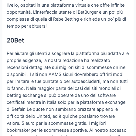
livello, ospitati in una piattaforma virtuale che offre infinite
opportunità. L’interfaccia utente di BetBurger è un po’ più
complessa di quella di RebelBetting e richiede un po’ più di
tempo per abituarsi.
20Bet
Per aiutare gli utenti a scegliere la piattaforma più adatta alle
proprie esigenze, la nostra redazione ha realizzato
recensioni dettagliate sui migliori siti di scommesse online
disponibili. I siti non AAMS sicuri dovrebbero offrirti modi
per limitare le tue puntate o per autoescluderti, ma non tutti
lo fanno. Nella maggior parte dei casi dei siti mondiali di
betting exchange si può operare da uno dei software
certificati mentre in Italia solo per la piattaforma exchange
di Betfair. Le quote non sembrano prezzare appieno le
difficoltà dello United, ed è qui che possiamo trovare
valore. 5 euro per le scommesse gratis. I migliori
bookmaker per le scommesse sportive. Al nostro accesso