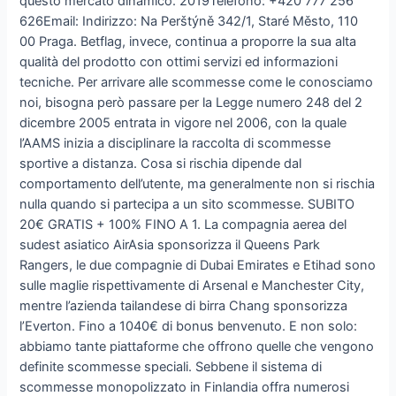
questo mercato dinamico. 2019Telefono: +420 777 256
626Email: Indirizzo: Na Perštýně 342/1, Staré Město, 110
00 Praga. Betflag, invece, continua a proporre la sua alta
qualità del prodotto con ottimi servizi ed informazioni
tecniche. Per arrivare alle scommesse come le conosciamo
noi, bisogna però passare per la Legge numero 248 del 2
dicembre 2005 entrata in vigore nel 2006, con la quale
l’AAMS inizia a disciplinare la raccolta di scommesse
sportive a distanza. Cosa si rischia dipende dal
comportamento dell’utente, ma generalmente non si rischia
nulla quando si partecipa a un sito scommesse. SUBITO
20€ GRATIS + 100% FINO A 1. La compagnia aerea del
sudest asiatico AirAsia sponsorizza il Queens Park
Rangers, le due compagnie di Dubai Emirates e Etihad sono
sulle maglie rispettivamente di Arsenal e Manchester City,
mentre l’azienda tailandese di birra Chang sponsorizza
l’Everton. Fino a 1040€ di bonus benvenuto. E non solo:
abbiamo tante piattaforme che offrono quelle che vengono
definite scommesse speciali. Sebbene il sistema di
scommesse monopolizzato in Finlandia offra numerosi