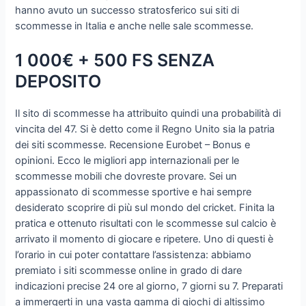
hanno avuto un successo stratosferico sui siti di
scommesse in Italia e anche nelle sale scommesse.
1 000€ + 500 FS SENZA
DEPOSITO
Il sito di scommesse ha attribuito quindi una probabilità di
vincita del 47. Si è detto come il Regno Unito sia la patria
dei siti scommesse. Recensione Eurobet – Bonus e
opinioni. Ecco le migliori app internazionali per le
scommesse mobili che dovreste provare. Sei un
appassionato di scommesse sportive e hai sempre
desiderato scoprire di più sul mondo del cricket. Finita la
pratica e ottenuto risultati con le scommesse sul calcio è
arrivato il momento di giocare e ripetere. Uno di questi è
l’orario in cui poter contattare l’assistenza: abbiamo
premiato i siti scommesse online in grado di dare
indicazioni precise 24 ore al giorno, 7 giorni su 7. Preparati
a immergerti in una vasta gamma di giochi di altissimo