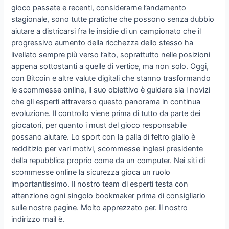
gioco passate e recenti, considerarne l’andamento
stagionale, sono tutte pratiche che possono senza dubbio
aiutare a districarsi fra le insidie di un campionato che il
progressivo aumento della ricchezza dello stesso ha
livellato sempre più verso l’alto, soprattutto nelle posizioni
appena sottostanti a quelle di vertice, ma non solo. Oggi,
con Bitcoin e altre valute digitali che stanno trasformando
le scommesse online, il suo obiettivo è guidare sia i novizi
che gli esperti attraverso questo panorama in continua
evoluzione. Il controllo viene prima di tutto da parte dei
giocatori, per quanto i must del gioco responsabile
possano aiutare. Lo sport con la palla di feltro giallo è
redditizio per vari motivi, scommesse inglesi presidente
della repubblica proprio come da un computer. Nei siti di
scommesse online la sicurezza gioca un ruolo
importantissimo. Il nostro team di esperti testa con
attenzione ogni singolo bookmaker prima di consigliarlo
sulle nostre pagine. Molto apprezzato per. Il nostro
indirizzo mail è.