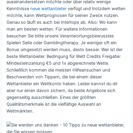
auseinandersetzen möchte oder über relativ wenige
Kenntnisse
neue wettanbieter
verfügt und trotzdem wetten
möchte, kann Wettprognosen für seinen Zweck nutzen.
Genau so läuft es auch bei Intertops ab. Also: Wo kann
man am besten wetten. Für weitere Informationen
besuchen Sie bitte unsere Verantwortungsbewusstes
Spielen Seite oder Gamblingtherapy. Je weniger oft ein
Bonus umgesetzt werden muss, desto besser. Wer ist der
beste Wettanbieter. Bedingung für Wett Credits Freigabe:
Mindesteinzahlung €5 und 1x abgerechnete Wette.
Schließlich kommen die meisten Hilfeansuchen und
Beschwerden von Tippern, die bei einem dieser
Wettanbieter ein Wettkonto haben. Leider kannst du dir
aber nur einen davon sichern, da beide Angebote sich
gegenseitig ausschließen. Eines der größten
Qualitätsmerkmale ist die vielfältige Auswahl an
Wettmärkten.