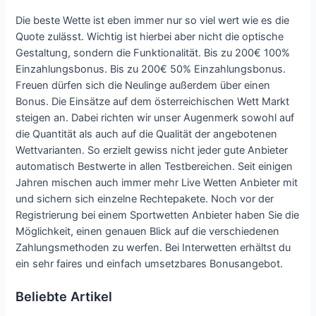
Die beste Wette ist eben immer nur so viel wert wie es die
Quote zulässt. Wichtig ist hierbei aber nicht die optische
Gestaltung, sondern die Funktionalität. Bis zu 200€ 100%
Einzahlungsbonus. Bis zu 200€ 50% Einzahlungsbonus.
Freuen dürfen sich die Neulinge außerdem über einen
Bonus. Die Einsätze auf dem österreichischen Wett Markt
steigen an. Dabei richten wir unser Augenmerk sowohl auf
die Quantität als auch auf die Qualität der angebotenen
Wettvarianten. So erzielt gewiss nicht jeder gute Anbieter
automatisch Bestwerte in allen Testbereichen. Seit einigen
Jahren mischen auch immer mehr Live Wetten Anbieter mit
und sichern sich einzelne Rechtepakete. Noch vor der
Registrierung bei einem Sportwetten Anbieter haben Sie die
Möglichkeit, einen genauen Blick auf die verschiedenen
Zahlungsmethoden zu werfen. Bei Interwetten erhältst du
ein sehr faires und einfach umsetzbares Bonusangebot.
Beliebte Artikel