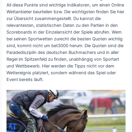
All diese Punkte sind wichtige Indikatoren, um einen Online
Wettanbieter beurteilen bzw. Die wichtigsten finden Sie hier
zur Übersicht zusammengestellt. Du kannst die
relevantesten, statistischen Daten zu den Partien in den
Scoreboards in der Einzelansicht der Spiele abrufen. Wem
bei seinen Sportwetten zurecht die besten Quoten wichtig
sind, kommt nicht um bet3000 herum: Die Quoten sind die
Paradedisziplin des deutschen Buchmachers und in aller
Regel im Spitzenfeld zu finden, unabhängig von Sportart
und Wettbewerb. Hier werden die Tipps nicht vor dem
Wettereignis platziert, sondern während das Spiel oder
Event bereits läuft.