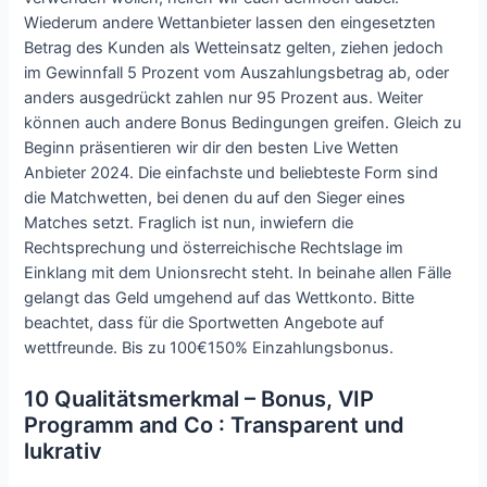
Wiederum andere Wettanbieter lassen den eingesetzten
Betrag des Kunden als Wetteinsatz gelten, ziehen jedoch
im Gewinnfall 5 Prozent vom Auszahlungsbetrag ab, oder
anders ausgedrückt zahlen nur 95 Prozent aus. Weiter
können auch andere Bonus Bedingungen greifen. Gleich zu
Beginn präsentieren wir dir den besten Live Wetten
Anbieter 2024. Die einfachste und beliebteste Form sind
die Matchwetten, bei denen du auf den Sieger eines
Matches setzt. Fraglich ist nun, inwiefern die
Rechtsprechung und österreichische Rechtslage im
Einklang mit dem Unionsrecht steht. In beinahe allen Fälle
gelangt das Geld umgehend auf das Wettkonto. Bitte
beachtet, dass für die Sportwetten Angebote auf
wettfreunde. Bis zu 100€150% Einzahlungsbonus.
10 Qualitätsmerkmal – Bonus, VIP
Programm and Co : Transparent und
lukrativ