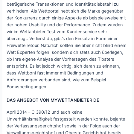
betrügerische Transaktionen und Identitätsdiebstahl zu
verhindern. Als Wettportal hebt sich die Marke gegenüber
der Konkurrenz durch einige Aspekte ab beispielsweise mit
der hohen Usability und der Performance. Zudem wurden
wir im Wettanbieter Test vom Kundenservice sehr
überzeugt. Verlierst du, gibt’s den Einsatz in Form einer
Freiwette retour. Natürlich sollten Sie aber nicht blind einem
Wett Experten folgen, sondern sich stets auch überlegen,
ob Ihre eigene Analyse der Vorhersagen des Tipsters
entspricht. Es ist jedoch wichtig, sich daran zu erinnern,
dass Wettboni fast immer mit Bedingungen und
Anforderungen verbunden sind, wie zum Beispiel
Bonusbedingungen.
DAS ANGEBOT VON MYWETTANBIETER DE
April 2014 – C 390/12 und auch keine
Unverhältnismäßigkeit festgestellt werden konnte, bejahte
der Verfassungsgerichtshof sowie in der Folge auch der
Verwaltungsgerichtshof und Oberste Gerichtshof bereits