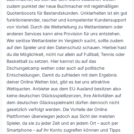
zudem punktet der neue Buchmacher mit regelmäßigen
Quotenboosts für Bestandskunden. Unklarheiten ist ein gut
funktionierender, rascher und kompetenter Kundensupport
von Vorteil. Durch die Weiterleitung zu Wettanbietern oder
anderen Services kann eine Provision für uns entstehen.
Wer seriöse Wettanbieter im Vergleich sucht, sollte zudem
auf den Spieler und den Datenschutz schauen. Hierbei hast
du die Möglichkeit, nicht nur allein auf Fußball, Tennis oder
Basketball zu setzen. Hier kannst du auf das
Dschungelcamp wetten oder auch auf politische
Entscheidungen. Damit du zufrieden mit dem Ergebnis
deiner Online Wetten bist, gibt es bei uns attraktive
Wettquoten. Anbieter aus dem EU Ausland besitzen also
keine deutschen Glücksspiellizenzen, ihre Aktivitäten auf
dem deutschen Glücksspielmarkt dürfen dennoch nicht
gesetzlich verfolgt werden. Die Vorteile der Online
Plattformen überwiegen jedoch aus Sicht der meisten
Spieler, da sie zu jeder Zeit und an jedem Ort – auch per
Smartphone – auf ihr Konto zugreifen können und Tipps