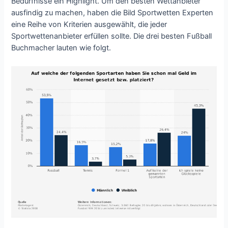
Bedürfnisse ein Highlight. Um den besten Wettanbieter
ausfindig zu machen, haben die Bild Sportwetten Experten
eine Reihe von Kriterien ausgewählt, die jeder
Sportwettenanbieter erfüllen sollte. Die drei besten Fußball
Buchmacher lauten wie folgt.