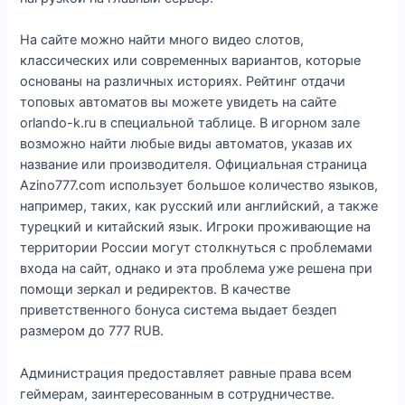
На сайте можно найти много видео слотов,
классических или современных вариантов, которые
основаны на различных историях. Рейтинг отдачи
топовых автоматов вы можете увидеть на сайте
orlando-k.ru в специальной таблице. В игорном зале
возможно найти любые виды автоматов, указав их
название или производителя. Официальная страница
Azino777.com использует большое количество языков,
например, таких, как русский или английский, а также
турецкий и китайский язык. Игроки проживающие на
территории России могут столкнуться с проблемами
входа на сайт, однако и эта проблема уже решена при
помощи зеркал и редиректов. В качестве
приветственного бонуса система выдает бездеп
размером до 777 RUB.
Администрация предоставляет равные права всем
геймерам, заинтересованным в сотрудничестве.