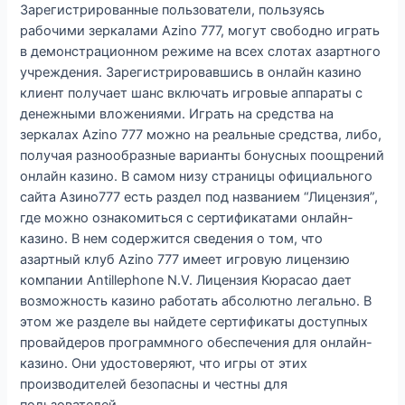
Зарегистрированные пользователи, пользуясь
рабочими зеркалами Azino 777, могут свободно играть
в демонстрационном режиме на всех слотах азартного
учреждения. Зарегистрировавшись в онлайн казино
клиент получает шанс включать игровые аппараты с
денежными вложениями. Играть на средства на
зеркалах Azino 777 можно на реальные средства, либо,
получая разнообразные варианты бонусных поощрений
онлайн казино. В самом низу страницы официального
сайта Азино777 есть раздел под названием “Лицензия”,
где можно ознакомиться с сертификатами онлайн-
казино. В нем содержится сведения о том, что
азартный клуб Azino 777 имеет игровую лицензию
компании Antillephone N.V. Лицензия Кюрасао дает
возможность казино работать абсолютно легально. В
этом же разделе вы найдете сертификаты доступных
провайдеров программного обеспечения для онлайн-
казино. Они удостоверяют, что игры от этих
производителей безопасны и честны для
пользователей.