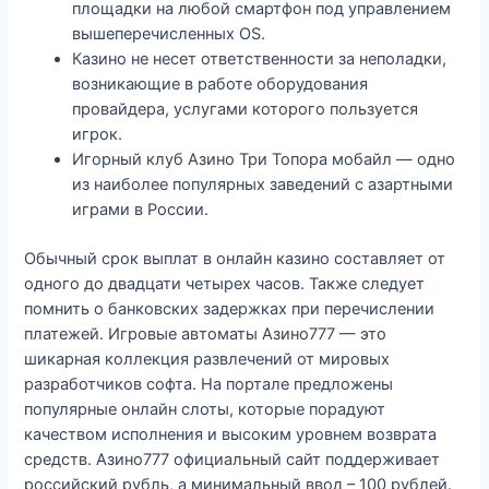
площадки на любой смартфон под управлением
вышеперечисленных OS.
Казино не несет ответственности за неполадки,
возникающие в работе оборудования
провайдера, услугами которого пользуется
игрок.
Игорный клуб Азино Три Топора мобайл — одно
из наиболее популярных заведений с азартными
играми в России.
Обычный срок выплат в онлайн казино составляет от
одного до двадцати четырех часов. Также следует
помнить о банковских задержках при перечислении
платежей. Игровые автоматы Азино777 — это
шикарная коллекция развлечений от мировых
разработчиков софта. На портале предложены
популярные онлайн слоты, которые порадуют
качеством исполнения и высоким уровнем возврата
средств. Азино777 официальный сайт поддерживает
российский рубль, а минимальный ввод – 100 рублей.