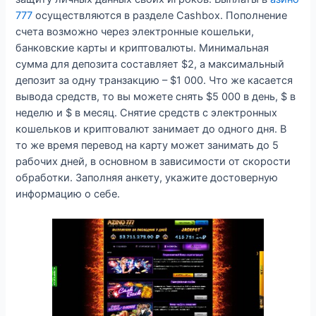
777
осуществляются в разделе Cashbox. Пополнение
счета возможно через электронные кошельки,
банковские карты и криптовалюты. Минимальная
сумма для депозита составляет $2, а максимальный
депозит за одну транзакцию – $1 000. Что же касается
вывода средств, то вы можете снять $5 000 в день, $ в
неделю и $ в месяц. Снятие средств с электронных
кошельков и криптовалют занимает до одного дня. В
то же время перевод на карту может занимать до 5
рабочих дней, в основном в зависимости от скорости
обработки. Заполняя анкету, укажите достоверную
информацию о себе.