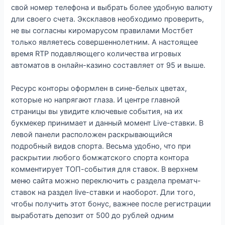
свой номер телефона и выбрать более удобную валюту
дли своего счета. Эксклавов необходимо проверить,
не вы согласны киромарусом правилами Мостбет
только являетесь совершеннолетним. А настоящее
время RTP подавляющего количества игровых
автоматов в онлайн-казино составляет от 95 и выше.
Ресурс конторы оформлен в сине-белых цветах,
которые но напрягают глаза. И центре главной
страницы вы увидите ключевые события, на их
букмекер принимает и данный момент Live-ставки. В
левой панели расположен раскрывающийся
подробный видов спорта. Весьма удобно, что при
раскрытии любого бомжатского спорта контора
комментирует ТОП-события для ставок. В верхнем
меню сайта можно переключить с раздела прематч-
ставок на раздел live-ставки и наоборот. Дли того,
чтобы получить этот бонус, важнее после регистрации
выработать депозит от 500 до рублей одним