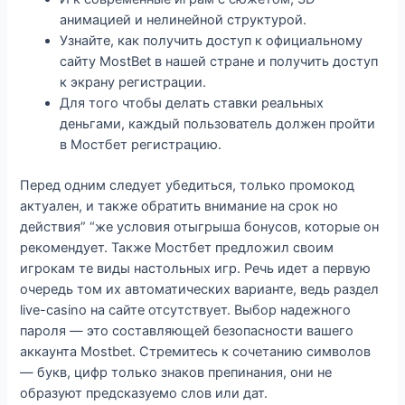
анимацией и нелинейной структурой.
Узнайте, как получить доступ к официальному
сайту MostBet в нашей стране и получить доступ
к экрану регистрации.
Для того чтобы делать ставки реальных
деньгами, каждый пользователь должен пройти
в Мостбет регистрацию.
Перед одним следует убедиться, только промокод
актуален, и также обратить внимание на срок но
действия” “же условия отыгрыша бонусов, которые он
рекомендует. Также Мостбет предложил своим
игрокам те виды настольных игр. Речь идет а первую
очередь том их автоматических варианте, ведь раздел
live-casino на сайте отсутствует. Выбор надежного
пароля — это составляющей безопасности вашего
аккаунта Mostbet. Стремитесь к сочетанию символов
— букв, цифр только знаков препинания, они не
образуют предсказуемо слов или дат.