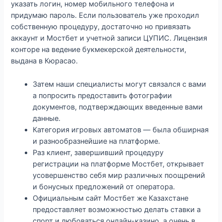
указать логин, номер мобильного телефона и
придумаю пароль. Если пользователь уже проходил
собственную процедуру, достаточно но привязать
аккаунт и Мостбет и учетной записи ЦУПИС. Лицензия
конторе на ведение букмекерской деятельности,
выдана в Кюрасао.
Затем наши специалисты могут связался с вами
а попросить предоставить фотографии
документов, подтверждающих введенные вами
данные.
Категория игровых автоматов — была обширная
и разнообразнейшие на платформе.
Раз клиент, завершивший процедуру
регистрации на платформе Мостбет, открывает
усовершенство себя мир различных поощрений
и бонусных предложений от оператора.
Официальным сайт Мостбет же Казахстане
предоставляет возможностью делать ставки а
спорт и любоваться онлайн-казино, а очень в