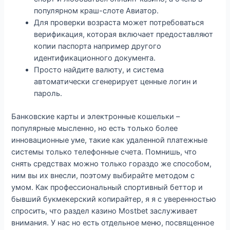
популярном краш-слоте Авиатор.
Для проверки возраста может потребоваться
верификация, которая включает предоставляют
копии паспорта например другого
идентификационного документа.
Просто найдите валюту, и система
автоматически сгенерирует ценные логин и
пароль.
Банковские карты и электронные кошельки –
популярные мысленно, но есть только более
инновационные уме, такие как удаленной платежные
системы только телефонные счета. Помнишь, что
снять средствах можно только гораздо же способом,
ним вы их внесли, поэтому выбирайте методом с
умом. Как профессиональный спортивный беттор и
бывший букмекерский копирайтер, я я с уверенностью
спросить, что раздел казино Mostbet заслуживает
внимания. У нас но есть отдельное меню, посвященное