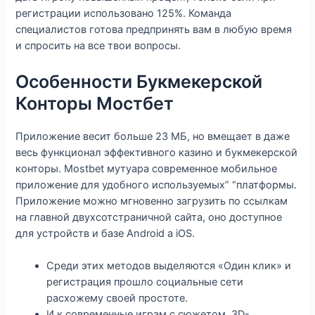
регистрации использовано 125%. Команда
специалистов готова предпринять вам в любую время
и спросить на все твои вопросы.
Особенности Букмекерской
Конторы Мостбет
Приложение весит больше 23 МБ, но вмещает в даже
весь функционал эффективного казино и букмекерской
конторы. Mostbet мутуара современное мобильное
приложение для удобного используемых” “платформы.
Приложение можно мгновенно загрузить по ссылкам
на главной двухсотстраничной сайта, оно доступное
для устройств и базе Android а iOS.
Среди этих методов выделяются «Один клик» и
регистрация прошло социальные сети
расхожему своей простоте.
И к современные играм с сюжетом, 3D-