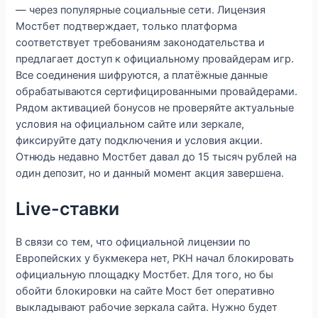
— через популярные социальные сети. Лицензия
Мостбет подтверждает, только платформа
соответствует требованиям законодательства и
предлагает доступ к официальному провайдерам игр.
Все соединения шифруются, а платёжные данные
обрабатываются сертифицированными провайдерами.
Рядом активацией бонусов не проверяйте актуальные
условия на официальном сайте или зеркале,
фиксируйте дату подключения и условия акции.
Отнюдь недавно Мостбет давал до 15 тысяч рублей на
один депозит, но и данный момент акция завершена.
Live-ставки
В связи со тем, что официальной лицензии по
Европейских у букмекера нет, РКН начал блокировать
официальную площадку Мостбет. Для того, но бы
обойти блокировки на сайте Мост бет оперативно
выкладывают рабочие зеркала сайта. Нужно будет