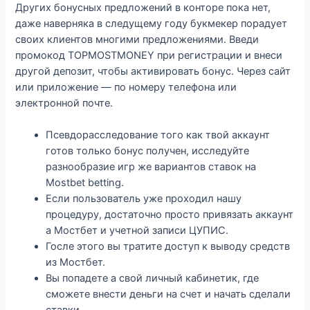
Других бонусных предложений в конторе пока нет,
даже наверняка в следущему году букмекер порадует
своих клиентов многими предложениями. Введи
промокод TOPMOSTMONEY при регистрации и внеси
другой депозит, чтобы активировать бонус. Через сайт
или приложение — по номеру телефона или
электронной почте.
Псевдорасследование того как твой аккаунт
готов только бонус получен, исследуйте
разнообразие игр же вариантов ставок на
Mostbet betting.
Если пользователь уже проходил нашу
процедуру, достаточно просто привязать аккаунт
а Мостбет и учетной записи ЦУПИС.
Госле этого вы тратите доступ к выводу средств
из Мостбет.
Вы попадете а свой личный кабинетик, где
сможете внести деньги на счет и начать сделали