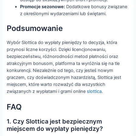
Promocje sezonowe:
Dodatkowe bonusy związane
z określonymi wydarzeniami lub świętami.
Podsumowanie
Wybór Slottica do wypłaty pieniędzy to decyzja, która
przynosi liczne korzyści. Dzięki licencjonowaniu,
bezpieczeństwu, różnorodności metod płatności oraz
atrakcyjnym bonusom, platforma ta wyróżnia się na tle
konkurencji. Niezależnie od tego, czy jesteś nowym
graczem, czy doświadczonym hazardzistą, Slottica jest
miejscem, które warto rozważyć dla wszystkich
związanych z wypłatami i grami online
slottica
.
FAQ
1. Czy Slottica jest bezpiecznym
miejscem do wypłaty pieniędzy?