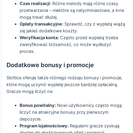
Czas realizacji:
Różne metody mają różne czasy
przetwarzania – niektóre są natychmiastowe, a inne
mogą trwać dłużej.
Opłaty transakcyjne:
Sprawdź, czy z wypłatą wiążą
się jakieś dodatkowe koszty.
Weryfikacja konta:
Często przed wypłatą trzeba
zweryfikować tożsamość, co może wydłużyć
proces.
Dodatkowe bonusy i promocje
Slottica oferuje także różnego rodzaju bonusy i promocje,
które mogą uczynić wypłatę jeszcze bardziej opłacalną.
Gracze mogą liczyć na:
Bonus powitalny:
Nowi użytkownicy często mogą
liczyć na atrakcyjne bonusy przy pierwszym
depozycie.
Program lojalnościowy:
Regularni gracze zyskują
dostęp do ekskluzywnych ofert i promocji.