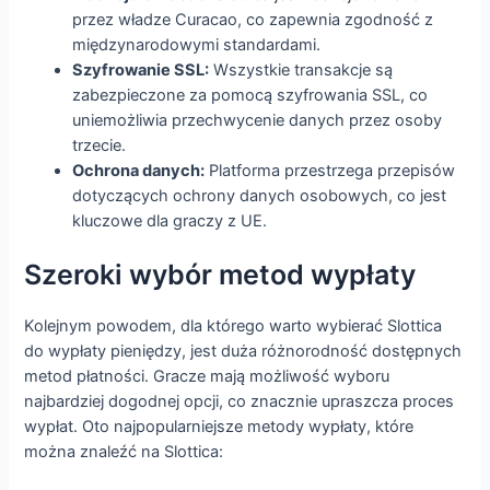
przez władze Curacao, co zapewnia zgodność z
międzynarodowymi standardami.
Szyfrowanie SSL:
Wszystkie transakcje są
zabezpieczone za pomocą szyfrowania SSL, co
uniemożliwia przechwycenie danych przez osoby
trzecie.
Ochrona danych:
Platforma przestrzega przepisów
dotyczących ochrony danych osobowych, co jest
kluczowe dla graczy z UE.
Szeroki wybór metod wypłaty
Kolejnym powodem, dla którego warto wybierać Slottica
do wypłaty pieniędzy, jest duża różnorodność dostępnych
metod płatności. Gracze mają możliwość wyboru
najbardziej dogodnej opcji, co znacznie upraszcza proces
wypłat. Oto najpopularniejsze metody wypłaty, które
można znaleźć na Slottica: