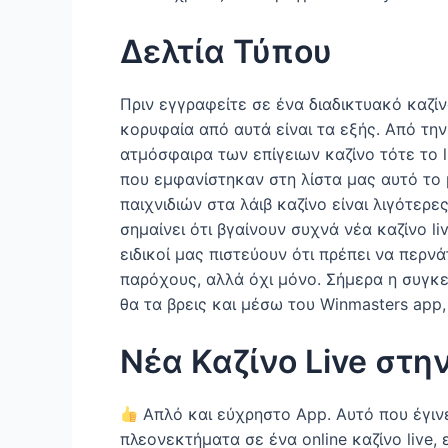
Δελτία Τύπου
Πριν εγγραφείτε σε ένα διαδικτυακό καζί
κορυφαία από αυτά είναι τα εξής. Από την
ατμόσφαιρα των επίγειων καζίνο τότε το l
που εμφανίστηκαν στη λίστα μας αυτό το 
παιχνιδιών στα λάιβ καζίνο είναι λιγότερ
σημαίνει ότι βγαίνουν συχνά νέα καζίνο 
ειδικοί μας πιστεύουν ότι πρέπει να περν
παρόχους, αλλά όχι μόνο. Σήμερα η συγκε
θα τα βρεις και μέσω του Winmasters app,
Νέα Καζίνο Live στην
Απλό και εύχρηστο App. Αυτό που έγινε
πλεονεκτήματα σε ένα online καζίνο live, 