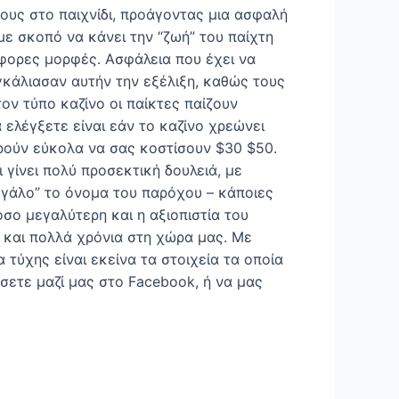
ους στο παιχνίδι, προάγοντας μια ασφαλή
 με σκοπό να κάνει την “ζωή” του παίχτη
άφορες μορφές. Ασφάλεια που έχει να
γκάλιασαν αυτήν την εξέλιξη, καθώς τους
ον τύπο καζίνο οι παίκτες παίζουν
 ελέγξετε είναι εάν το καζίνο χρεώνει
ρούν εύκολα να σας κοστίσουν $30 $50.
 γίνει πολύ προσεκτική δουλειά, με
μεγάλο” το όνομα του παρόχου – κάποιες
όσο μεγαλύτερη και η αξιοπιστία του
δώ και πολλά χρόνια στη χώρα μας. Με
τύχης είναι εκείνα τα στοιχεία τα οποία
ήσετε μαζί μας στο Facebook, ή να μας