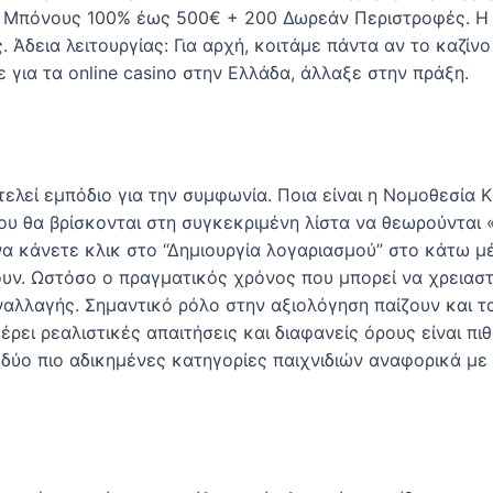
τα. Μπόνους 100% έως 500€ + 200 Δωρεάν Περιστροφές. Η 
Άδεια λειτουργίας: Για αρχή, κοιτάμε πάντα αν το καζίνο 
για τα online casino στην Ελλάδα, άλλαξε στην πράξη.
λεί εμπόδιο για την συμφωνία. Ποια είναι η Νομοθεσία Kαζ
ου θα βρίσκονται στη συγκεκριμένη λίστα να θεωρούνται «
να κάνετε κλικ στο “Δημιουργία λογαριασμού” στο κάτω μέ
ζουν. Ωστόσο ο πραγματικός χρόνος που μπορεί να χρειαστ
αλλαγής. Σημαντικό ρόλο στην αξιολόγηση παίζουν και τ
ει ρεαλιστικές απαιτήσεις και διαφανείς όρους είναι πι
ι δύο πιο αδικημένες κατηγορίες παιχνιδιών αναφορικά με 