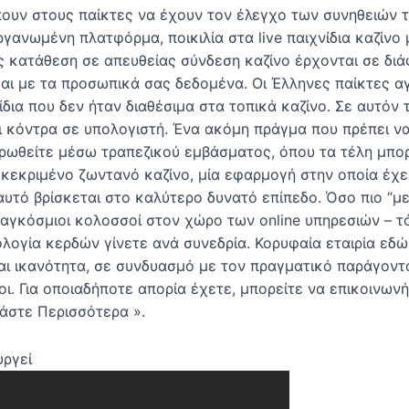
πουν στους παίκτες να έχουν τον έλεγχο των συνηθειών τ
οργανωμένη πλατφόρμα, ποικιλία στα live παιχνίδια καζίνο
ς κατάθεση σε απευθείας σύνδεση καζίνο έρχονται σε δι
και με τα προσωπικά σας δεδομένα. Οι Έλληνες παίκτες α
ια που δεν ήταν διαθέσιμα στα τοπικά καζίνο. Σε αυτόν τ
ι κόντρα σε υπολογιστή. Ένα ακόμη πράγμα που πρέπει να
ληρωθείτε μέσω τραπεζικού εμβάσματος, όπου τα τέλη μπο
γκεκριμένο ζωντανό καζίνο, μία εφαρμογή στην οποία έχει
 αυτό βρίσκεται στο καλύτερο δυνατό επίπεδο. Όσο πιο “
 παγκόσμιοι κολοσσοί στον χώρο των online υπηρεσιών – τ
ορολογία κερδών γίνετε ανά συνεδρία. Κορυφαία εταιρία ε
αι ικανότητα, σε συνδυασμό με τον πραγματικό παράγοντα 
ι. Για οποιαδήποτε απορία έχετε, μπορείτε να επικοινων
αβάστε Περισσότερα ».