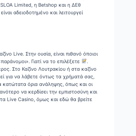
SLOA Limited, η Betshop και η ΔΕθ
είναι αδειοδοτημένο και λειτουργεί
ίνο Live. Στην ουσία, είναι πιθανό όποιοι
παράνομοι». Γιατί να το επιλέξετε
.
ρος. Στο Καζίνο Λουτρακίου ή στα καζίνο
εί για να λάβετε όντως τα χρήματά σας,
α κατώτατα όρια ανάληψης, όπως και οι
θανότερο να κερδίσει την εμπιστοσύνη και
τα Live Casino, όμως και εδώ θα βρείτε