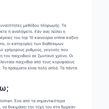
 δυνατότητες μεθόδου πληρωμής. Τα
ετε ή αναλήψετε. Εάν σας λείπει η
έρειες του top 10 καινούρια online καζίνο
no, οι κατηγορίες των διαθέσιμων
πολύ γρήγορους ρυθμούς, γεγονός που
η του παιχνιδιού σε ζωντανό χρόνο. Οι
ελευταία παιχνίδια από τους κορυφαίους
. Τα πράγματα είναι πολύ απλά. Τα πάντα
ξω;
oiximan. Ένα από τα σημαντικότερα
η, να δοκιμάσει την τύχη του στα δωρεάν