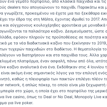
ουν ένα γεμάτο πορτφόλιο, από κλασικά παιχνίδια και τι
νούς dealers που απογειώνουν το παιχνίδι. Παρακάτω και 
 να γνωρίζετε, προκειμένου να έχετε μια πιο ξεκάθαρα εικό
 έχει την έδρα της στη Μάλτα, έχοντας ιδρυθεί το 2017. Α
ρι και σύγχρονους κουλοχέρηδες φρουτάκια με μοναδικά θ
νταγωνίζονται τα παλαιότερα καζίνο. Δεσμευόμαστε, ώστε
 Ελλάδα, εφόσον πληρούν τις προϋποθέσεις σε ποιότητα κ
ικά με τα νέα διαδικτυακά καζίνο που ξεκίνησαν το 2019,
 των τυχερών παιχνιδιών στο διαδίκτυο. Η θεματολογία το
ιλέγουν να διατηρήσουν και στα παιχνίδια τους. Άλλα χαρ
ελιγμένη πλατφόρμα, έναν ασφαλή, πάνω από όλα, ιστότο
ve καζίνο αναλυτικά ένα ένα. Εκδόθηκαν στις 4 Ιουνίου τ
είναι ακόμη ένας σημαντικός λόγος για την επιλογή ενός 
κινητό, καθώς η πλειοψηφία των παικτών επιλέγει πλέον το
er network, ή απλώς πόκερ, το οποίο είναι μία ξεχωριστή
εμπειρία στο χώρο, η οποία έχει στο πορτφόλιο της μερικ
να live casino, όπως το Deal or No Deal, Monopoly Live κ
α για live poker.