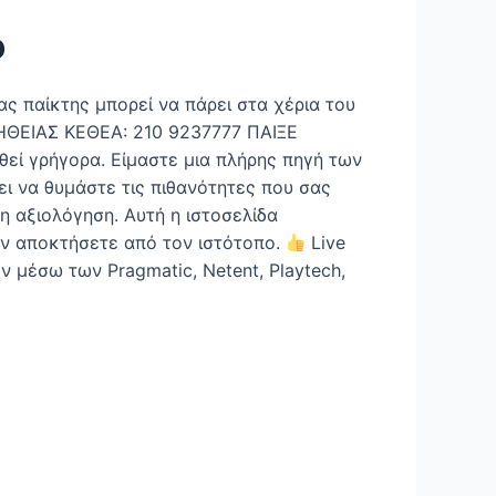
ο
ας παίκτης μπορεί να πάρει στα χέρια του
ΘΕΙΑΣ ΚΕΘΕΑ: 210 9237777 ΠΑΙΞΕ
χθεί γρήγορα. Είμαστε μια πλήρης πηγή των
ει να θυμάστε τις πιθανότητες που σας
η αξιολόγηση. Αυτή η ιστοσελίδα
ην αποκτήσετε από τον ιστότοπο.
Live
ν μέσω των Pragmatic, Netent, Playtech,