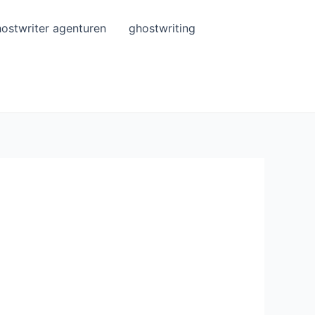
ostwriter agenturen
ghostwriting