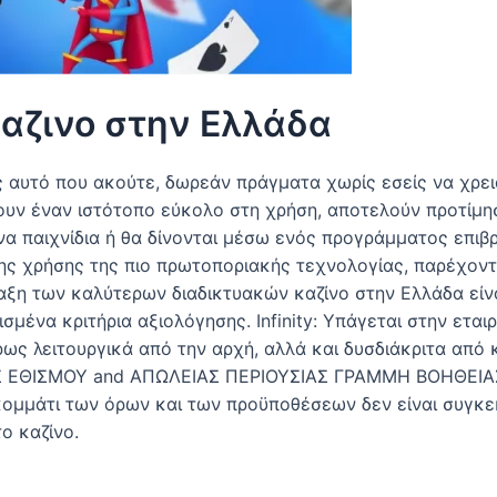
 καζινο στην Ελλάδα
ς αυτό που ακούτε, δωρεάν πράγματα χωρίς εσείς να χρε
ν έναν ιστότοπο εύκολο στη χρήση, αποτελούν προτίμηση
 παιχνίδια ή θα δίνονται μέσω ενός προγράμματος επιβρά
ης χρήσης της πιο πρωτοποριακής τεχνολογίας, παρέχοντ
ταξη των καλύτερων διαδικτυακών καζίνο στην Ελλάδα είνα
μένα κριτήρια αξιολόγησης. Infinity: Υπάγεται στην εταιρί
ήρως λειτουργικά από την αρχή, αλλά και δυσδιάκριτα από
ΝΟΣ ΕΘΙΣΜΟΥ and ΑΠΩΛΕΙΑΣ ΠΕΡΙΟΥΣΙΑΣ ΓΡΑΜΜΗ ΒΟΗΘΕΙ
κομμάτι των όρων και των προϋποθέσεων δεν είναι συγκεκ
ο καζίνο.