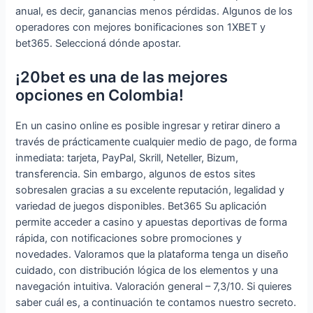
anual, es decir, ganancias menos pérdidas. Algunos de los
operadores con mejores bonificaciones son 1XBET y
bet365. Seleccioná dónde apostar.
¡20bet es una de las mejores
opciones en Colombia!
En un casino online es posible ingresar y retirar dinero a
través de prácticamente cualquier medio de pago, de forma
inmediata: tarjeta, PayPal, Skrill, Neteller, Bizum,
transferencia. Sin embargo, algunos de estos sites
sobresalen gracias a su excelente reputación, legalidad y
variedad de juegos disponibles. Bet365 Su aplicación
permite acceder a casino y apuestas deportivas de forma
rápida, con notificaciones sobre promociones y
novedades. Valoramos que la plataforma tenga un diseño
cuidado, con distribución lógica de los elementos y una
navegación intuitiva. Valoración general – 7,3/10. Si quieres
saber cuál es, a continuación te contamos nuestro secreto.