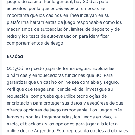
juegos de casino. Por lo general, hay 30 días para
activarlos, por lo que podés esperar un poco. Es
importante que los casinos en línea incluyan en su
plataforma herramientas de juego responsable como los
mecanismos de autoexclusión, límites de depósito y de
retiro y los tests de autoevaluación para identificar
comportamientos de riesgo.
Ελλάδα
Q5: ¿Cómo puedo jugar de forma segura. Explora las
dinámicas y enriquecedoras funciones que BC. Para
garantizar que un casino online sea confiable y seguro,
verifique que tenga una licencia válida, investigue su
reputación, compruebe que utilice tecnologías de
encriptación para proteger sus datos y asegúrese de que
ofrezca opciones de juego responsable. Los juegos más
famosos son las tragamonedas, los juegos en vivo, la
ruleta, el blackjack y las opciones para jugar a la lotería
online desde Argentina. Esto representa costes adicionales