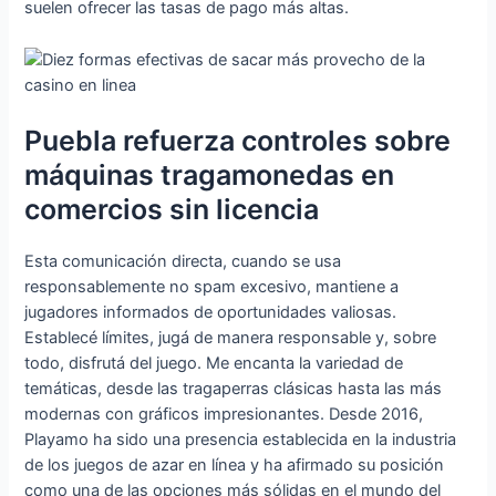
suelen ofrecer las tasas de pago más altas.
Puebla refuerza controles sobre
máquinas tragamonedas en
comercios sin licencia
Esta comunicación directa, cuando se usa
responsablemente no spam excesivo, mantiene a
jugadores informados de oportunidades valiosas.
Establecé límites, jugá de manera responsable y, sobre
todo, disfrutá del juego. Me encanta la variedad de
temáticas, desde las tragaperras clásicas hasta las más
modernas con gráficos impresionantes. Desde 2016,
Playamo ha sido una presencia establecida en la industria
de los juegos de azar en línea y ha afirmado su posición
como una de las opciones más sólidas en el mundo del