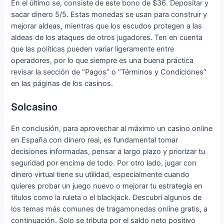
En el último se, consiste de este bono de $36. Depositar y
sacar dinero 5/5. Estas monedas se usan para construir y
mejorar aldeas, mientras que los escudos protegen a las
aldeas de los ataques de otros jugadores. Ten en cuenta
que las políticas pueden variar ligeramente entre
operadores, por lo que siempre es una buena práctica
revisar la sección de “Pagos” o “Términos y Condiciones”
en las páginas de los casinos.
Solcasino
En conclusión, para aprovechar al máximo un casino online
en España con dinero real, es fundamental tomar
decisiones informadas, pensar a largo plazo y priorizar tu
seguridad por encima de todo. Por otro lado, jugar con
dinero virtual tiene su utilidad, especialmente cuando
quieres probar un juego nuevo o mejorar tu estrategia en
títulos como la ruleta o el blackjack. Descubrí algunos de
los temas más comunes de tragamonedas online gratis, a
continuación. Solo se tributa por el saldo neto positivo