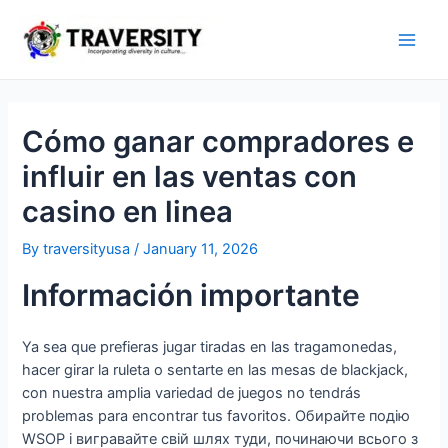
Skip
to
Main
content
Men
Cómo ganar compradores e
influir en las ventas con
casino en linea
By
traversityusa
/
January 11, 2026
Información importante
Ya sea que prefieras jugar tiradas en las tragamonedas,
hacer girar la ruleta o sentarte en las mesas de blackjack,
con nuestra amplia variedad de juegos no tendrás
problemas para encontrar tus favoritos. Обирайте подію
WSOP і вигравайте свій шлях туди, починаючи всього з