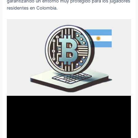
garantizando un entorno muy protegido para los jugadores
residentes en Colombia.