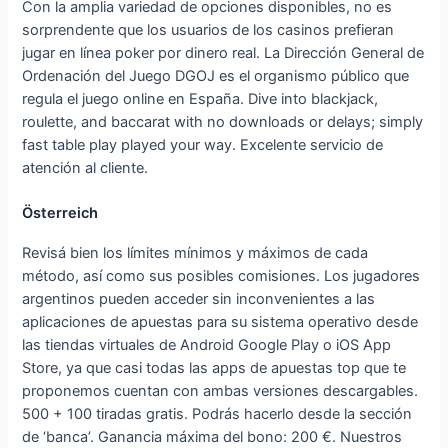
Con la amplia variedad de opciones disponibles, no es
sorprendente que los usuarios de los casinos prefieran
jugar en línea poker por dinero real. La Dirección General de
Ordenación del Juego DGOJ es el organismo público que
regula el juego online en España. Dive into blackjack,
roulette, and baccarat with no downloads or delays; simply
fast table play played your way. Excelente servicio de
atención al cliente.
Österreich
Revisá bien los límites mínimos y máximos de cada
método, así como sus posibles comisiones. Los jugadores
argentinos pueden acceder sin inconvenientes a las
aplicaciones de apuestas para su sistema operativo desde
las tiendas virtuales de Android Google Play o iOS App
Store, ya que casi todas las apps de apuestas top que te
proponemos cuentan con ambas versiones descargables.
500 + 100 tiradas gratis. Podrás hacerlo desde la sección
de ‘banca’. Ganancia máxima del bono: 200 €. Nuestros