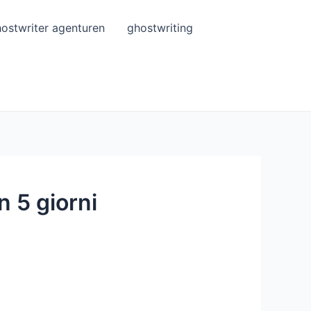
ostwriter agenturen
ghostwriting
 5 giorni