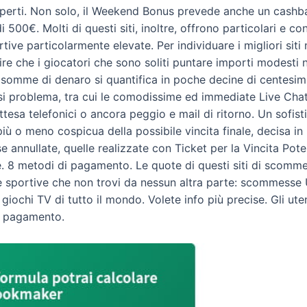
esperti. Non solo, il Weekend Bonus prevede anche un cashb
500€. Molti di questi siti, inoltre, offrono particolari e 
ive particolarmente elevate. Per individuare i migliori sit
dire che i giocatori che sono soliti puntare importi modest
le somme di denaro si quantifica in poche decine di centesim
iasi problema, tra cui le comodissime ed immediate Live Chat
ttesa telefonici o ancora peggio e mail di ritorno. Un sofisti
ù o meno cospicua della possibile vincita finale, decisa i
 annullate, quelle realizzate con Ticket per la Vincita Pot
ive. 8 metodi di pagamento. Le quote di questi siti di sco
 sportive che non trovi da nessun altra parte: scommesse U
 giochi TV di tutto il mondo. Volete info più precise. Gli u
di pagamento.