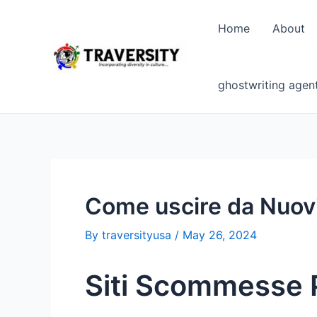
Skip
to
Home
About
content
ghostwriting agen
Come uscire da Nuovi
By
traversityusa
/
May 26, 2024
Siti Scommesse 