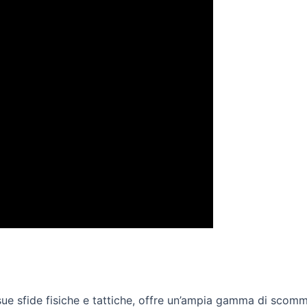
e sue sfide fisiche e tattiche, offre un’ampia gamma di scom