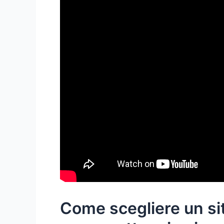
Come scegliere un si