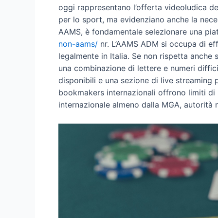
oggi rappresentano l’offerta videoludica d
per lo sport, ma evidenziano anche la nec
AAMS, è fondamentale selezionare una piatt
non-aams/
nr. L’AAMS ADM si occupa di effe
legalmente in Italia. Se non rispetta anch
una combinazione di lettere e numeri diffi
disponibili e una sezione di live streaming p
bookmakers internazionali offrono limiti di 
internazionale almeno dalla MGA, autorità 