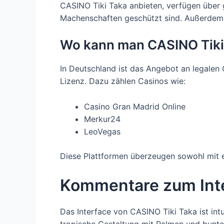
CASINO Tiki Taka anbieten, verfügen über g
Machenschaften geschützt sind. Außerdem wi
Wo kann man CASINO Tiki 
In Deutschland ist das Angebot an legalen 
Lizenz. Dazu zählen Casinos wie:
Casino Gran Madrid Online
Merkur24
LeoVegas
Diese Plattformen überzeugen sowohl mit e
Kommentare zum Int
Das Interface von CASINO Tiki Taka ist intui
tropische Gestaltung mit Palmen und bunte