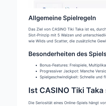
Allgemeine Spielregeln
Das Ziel von CASINO Tiki Taka ist es, dur
Slot-Prinzip mit 5 Walzen und unterschiedl
wie Wilds und Scatter, die zusätzliche Gew
Besonderheiten des Spiel
Bonus-Features: Freispiele, Multipli
Progressiver Jackpot: Manche Versio
Spielgeschwindigkeit: Schnelle und f
Ist CASINO Tiki Taka 
Die Seriosität eines Online-Spiels hängt v