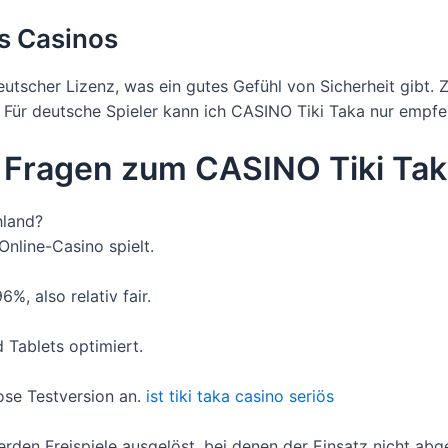
es Casinos
deutscher Lizenz, was ein gutes Gefühl von Sicherheit gibt
 Für deutsche Spieler kann ich CASINO Tiki Taka nur empfehl
e Fragen zum CASINO Tiki Ta
hland?
Online-Casino spielt.
%, also relativ fair.
 Tablets optimiert.
lose Testversion an.
ist tiki taka casino seriös
den Freispiele ausgelöst, bei denen der Einsatz nicht abg