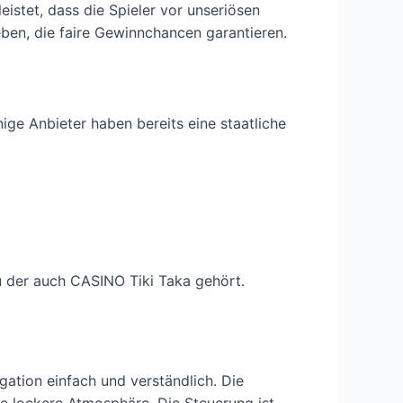
istet, dass die Spieler vor unseriösen
eben, die faire Gewinnchancen garantieren.
ige Anbieter haben bereits eine staatliche
u der auch CASINO Tiki Taka gehört.
igation einfach und verständlich. Die
e lockere Atmosphäre. Die Steuerung ist