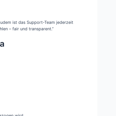
. Zudem ist das Support-Team jederzeit
en – fair und transparent.”
ka
ezogen wird.