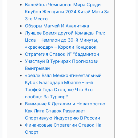
Волейбол Чемпионат Мира Среди
Клубов Женщины 2024 Китай Матч За
3-е Место
Обзоры Матчей И Аналитика
Лучшее Время другой Команды Рпл:
Цска – Чемпион до 30-й Минуты,
«краснодар» – Короли Концовок
Стратегия Ставок И” “бадминтон
Участвуй В Турнирах Прогнозови
Выигрывай
«реал» Взял Межконтинентальный
Кубок Благодаря Мбаппе – 5-й
Трофей Года Стоп, же Что Это
вообще За Турнир?
Внимание К Деталям и Новаторство:
Как Лига Ставок Развивает
Спортивную Индустрию В России
Финансовые Стратегии Ставок На
Спорт