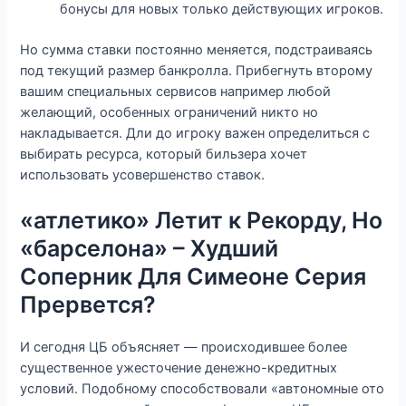
бонусы для новых только действующих игроков.
Но сумма ставки постоянно меняется, подстраиваясь
под текущий размер банкролла. Прибегнуть второму
вашим специальных сервисов например любой
желающий, особенных ограничений никто но
накладывается. Дли до игроку важен определиться с
выбирать ресурса, который бильзера хочет
использовать усовершенство ставок.
«атлетико» Летит к Рекорду, Но
«барселона» – Худший
Соперник Для Симеоне Серия
Прервется?
И сегодня ЦБ объясняет — происходившее более
существенное ужесточение денежно-кредитных
условий. Подобному способствовали «автономные ото