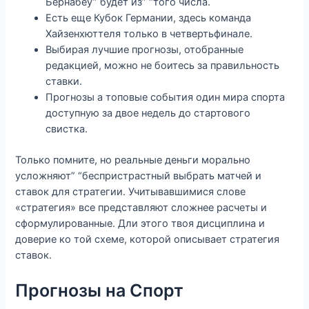
Бернабеу” будет из” “того числа.
Есть еще Кубок Германии, здесь команда
Хайзенхюттеля только в четвертьфинале.
Выбирая лучшие прогнозы, отобранные
редакцией, можно не боитесь за правильность
ставки.
Прогнозы а топовые события один мира спорта
доступную за двое недель до стартового
свистка.
Только помните, но реальные деньги морально
усложняют” “беспристрастный выбрать матчей и
ставок для стратегии. Учитывавшимися слове
«стратегия» все представляют сложнее расчеты и
сформулированные. Дли этого твоя дисциплина и
доверие ко той схеме, которой описывает стратегия
ставок.
Прогнозы на Спорт