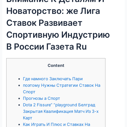
Новаторство: же Лига
Ставок Развивает
Спортивную Индустрию
В России Газета Ru
Content
Где намного Заключать Пари
поэтому Нужны Стратегии Ставок На
Спорт
Прогнозы а Спорт
Dota 2 Fissure” “playground Белград
Закрытая Квалификация Матч Из 3-х
Карт
Как Играть И Плюс и Ставках На