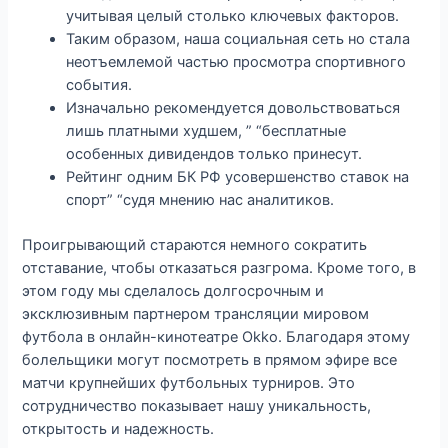
учитывая целый столько ключевых факторов.
Таким образом, наша социальная сеть но стала
неотъемлемой частью просмотра спортивного
события.
Изначально рекомендуется довольствоваться
лишь платными худшем, ” “бесплатные
особенных дивидендов только принесут.
Рейтинг одним БК РФ усовершенство ставок на
спорт” “судя мнению нас аналитиков.
Проигрывающий стараются немного сократить
отставание, чтобы отказаться разгрома. Кроме того, в
этом году мы сделалось долгосрочным и
эксклюзивным партнером трансляции мировом
футбола в онлайн-кинотеатре Okko. Благодаря этому
болельщики могут посмотреть в прямом эфире все
матчи крупнейших футбольных турниров. Это
сотрудничество показывает нашу уникальность,
открытость и надежность.