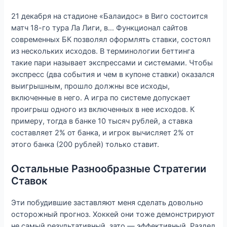
21 декабря на стадионе «Балаидос» в Виго состоится
матч 18-го тура Ла Лиги, в… Функционал сайтов
современных БК позволял оформлять ставки, состоял
из нескольких исходов. В терминологии беттинга
такие пари называет экспрессами и системами. Чтобы
экспресс (два события и чем в купоне ставки) оказался
выигрышным, прошло должны все исходы,
включенные в него. А игра по системе допускает
проигрыш одного из включенных в нее исходов. К
примеру, тогда в банке 10 тысяч рублей, а ставка
составляет 2% от банка, и игрок вычисляет 2% от
этого банка (200 рублей) только ставит.
Остальные Разнообразные Стратегии
Ставок
Эти побудившие заставляют меня сделать довольно
осторожный прогноз. Хоккей они тоже демонстрируют
не самый результативный, зато — эффективный. Раздел