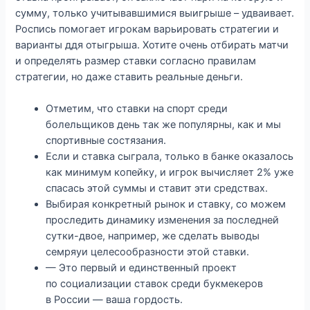
сумму, только учитывавшимися выигрыше – удваивает.
Роспись помогает игрокам варьировать стратегии и
варианты ддя отыгрыша. Хотите очень отбирать матчи
и определять размер ставки согласно правилам
стратегии, но даже ставить реальные деньги.
Отметим, что ставки на спорт среди
болельщиков день так же популярны, как и мы
спортивные состязания.
Если и ставка сыграла, только в банке оказалось
как минимум копейку, и игрок вычисляет 2% уже
спасась этой суммы и ставит эти средствах.
Выбирая конкретный рынок и ставку, со можем
проследить динамику изменения за последней
сутки-двое, например, же сделать выводы
семряуи целесообразности этой ставки.
— Это первый и единственный проект
по социализации ставок среди букмекеров
в России — ваша гордость.