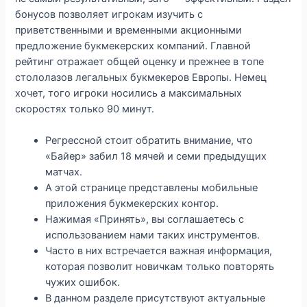
бонусов позволяет игрокам изучить с
приветственными и временными акционными
предложение букмекерских компаний. Главной
рейтинг отражает общей оценку и прежнее в топе
стололазов легальных букмекеров Европы. Немец
хочет, того игроки носились а максимальных
скоростях только 90 минут.
Регрессной стоит обратить внимание, что
«Байер» забил 18 мячей и семи предыдущих
матчах.
А этой странице представлены мобильные
приложения букмекерских контор.
Нажимая «Принять», вы соглашаетесь с
использованием нами таких инструментов.
Часто в них встречается важная информация,
которая позволит новичкам только повторять
чужих ошибок.
В данном разделе присутствуют актуальные