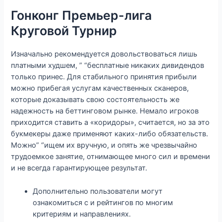
Гонконг Премьер-лига
Круговой Турнир
Изначально рекомендуется довольствоваться лишь
платными худшем, ” “бесплатные никаких дивидендов
только принес. Для стабильного принятия прибыли
можно прибегая услугам качественных сканеров,
которые доказывать свою состоятельность же
надежность на беттинговом рынке. Немало игроков
приходится ставить а «коридоры», считается, но за это
букмекеры даже применяют каких-либо обязательств.
Можно” “ищем их вручную, и опять же чрезвычайно
трудоемкое занятие, отнимающее много сил и времени
и не всегда гарантирующее результат.
Дополнительно пользователи могут
ознакомиться с и рейтингов по многим
критериям и направлениях.