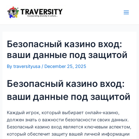
Skip
to
Main
content
Men
Безопасный казино вход:
ваши данные под защитой
By
traversityusa
/
December 25, 2025
Безопасный казино вход:
ваши данные под защитой
Каждый игрок, который выбирает онлайн-казино,
должен знать о важности безопасности своих данных.
Безопасный казино вход является ключевым аспектом,
который обеспечит защиту вашей личной информации