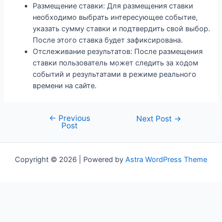
Размещение ставки: Для размещения ставки
необходимо выбрать интересующее событие,
указать сумму ставки и подтвердить свой выбор.
После этого ставка будет зафиксирована.
Отслеживание результатов: После размещения
ставки пользователь может следить за ходом
событий и результатами в режиме реального
времени на сайте.
←
Previous
Post
Next Post
→
Post
navigation
Copyright © 2026 | Powered by
Astra WordPress Theme