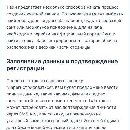
1 вин предлагает несколько способов начать процесс
создания учетной записи. Пользователи могут выбрать
наиболее удобный для себя вариант, будь то через веб-
сайт или мобильное приложение. Для начала
необходимо перейти на официальный портал 1win и
найти кнопку “Зарегистрироваться”, которая обычно
расположена в верхней части страницы.
Заполнение данных и подтверждение
регистрации
После того как вы нажали на кнопку
“Зарегистрироваться”, вам будет предложено ввести
личные данные, такие как имя, фамилия, адрес
электронной почты и номер телефона. 1win также
может потребовать от вас подтверждения личности
через SMS-код или ссылку, отправленную на
указанный вами электронный адрес. Это необходимо
для обеспечения безопасности и защиты вашей