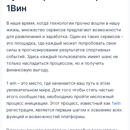
1Вин
В наше время, когда технологии прочно вошли в нашу
жизнь, множество сервисов предлагают возможности
для развлечения и заработка. Один из таких сервисов –
это площадка, где каждый может попробовать свои
силы в прогнозировании результатов спортивных
событий. Здесь каждый пользователь имеет шанс не
только насладиться процессом, но и получить
финансовую выгоду.
1 win – это место, где начинается ваш путь в этом
увлекательном мире. Для того чтобы стать частью
этого сообщества, необходимо пройти несложный
процесс инициации. Этот процесс, известный как
1win
регистрация, является первым шагом к освоению всех
функций и возможностей платформы.