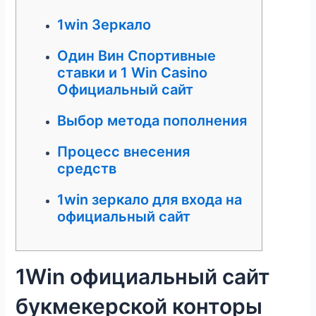
1win Зеркало
Один Вин Спортивные
ставки и 1 Win Casino
Официальный сайт
Выбор метода пополнения
Процесс внесения
средств
1win зеркало для входа на
официальный сайт
1Win официальный сайт
букмекерской конторы