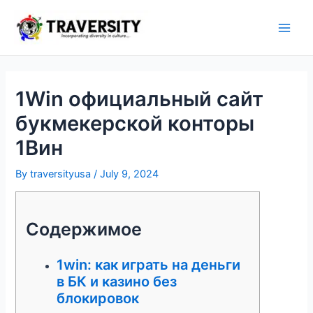
Skip
to
Main
content
Men
1Win официальный сайт
букмекерской конторы
1Вин
By
traversityusa
/
July 9, 2024
Содержимое
1win: как играть на деньги
в БК и казино без
блокировок