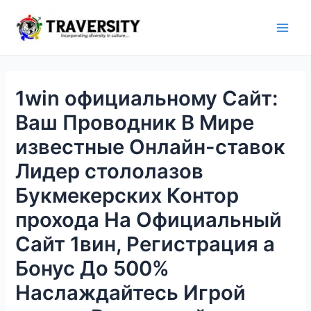
Skip
to
Main
content
Men
1win официальному Сайт:
Ваш Проводник В Мире
известные Онлайн-ставок
Лидер стололазов
Букмекерских Контор
прохода На Официальный
Сайт 1вин, Регистрация а
Бонус До 500%
Наслаждайтесь Игрой