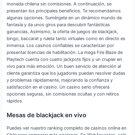
moneda chilena sin comisiones. A continuación, se
presentan los principales beneficios. Te recomendamos
algunas opciones. Sumérgete en un dinámico mundo de
fantasía y da unos giros para descubrir fantásticas
ganancias. Asimismo, la oferta de juegos de blackjack,
bingo, baccarat y ruleta tanto virtuales como en directo es
inmensa. Los casinos confiables se caracterizan por
presentar licencias de habilitación. La mega Fire Blaze de
Playtech cuenta con cuatro jackpots fijos y un crupier en
vivo para más emoción. Un buen servicio de atención al
cliente garantiza que los jugadores puedan resolver dudas
y problemas rápidamente, mejorando la confianza y
satisfacción en el casino. Un casino serio ofrecerá
opciones seguras, sin comisiones ocultas y con retiros
rápidos.
Mesas de blackjack en vivo
Puedes ver nuestro ranking completo de casinos online en