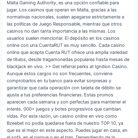
Malta Gaming Authority, es una opción confiable para
jugar. Los casinos que operan en Malta, gracias a las
normativas nacionales, suelen apegarse estrictamente a
las políticas de Juego Responsable, mientras que otros
casinos no dan tanta importancia a las mismas. Los
usuarios suelen mencionar. El depósito en los casinos
online con una CuentaRUT es muy sencillo. Cada casino
online que acepta Cuenta RUT ofrece una amplia variedad
de títulos, desde tragamonedas populares hasta mesas de
blackjack en vivo. >> Get referral perks at Ignition Casino.
Aunque estos cargos no son frecuentes, conviene
comprobarlos en tu banco para evitar sorpresas y
garantizar que cada operación con tarjeta de débito se
ajuste a tus preferencias financieras. Estas promos
aparecen cada semana y son perfectas para mantener el
interés. 000+ juegos y botes progresivos que cambian
vidas. Por esta razón, un casino online en vivo como
Bzeebet no podía quedarse fuera de nuestro TOP 10, ya
que es el mejor en este aspecto. Puedes jugar en casa, en
el sofá, en el parque o en el tren. Dependiendo de la