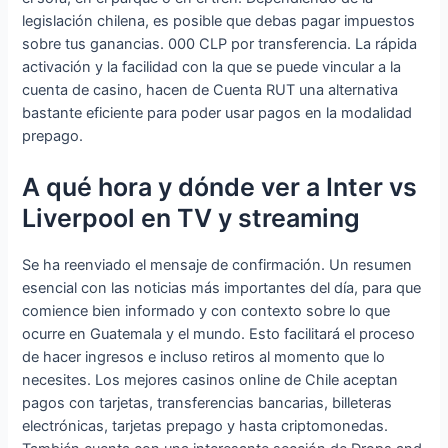
legislación chilena, es posible que debas pagar impuestos
sobre tus ganancias. 000 CLP por transferencia. La rápida
activación y la facilidad con la que se puede vincular a la
cuenta de casino, hacen de Cuenta RUT una alternativa
bastante eficiente para poder usar pagos en la modalidad
prepago.
A qué hora y dónde ver a Inter vs
Liverpool en TV y streaming
Se ha reenviado el mensaje de confirmación. Un resumen
esencial con las noticias más importantes del día, para que
comience bien informado y con contexto sobre lo que
ocurre en Guatemala y el mundo. Esto facilitará el proceso
de hacer ingresos e incluso retiros al momento que lo
necesites. Los mejores casinos online de Chile aceptan
pagos con tarjetas, transferencias bancarias, billeteras
electrónicas, tarjetas prepago y hasta criptomonedas.