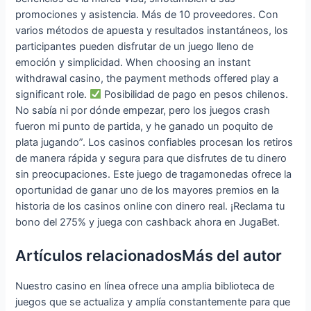
promociones y asistencia. Más de 10 proveedores. Con
varios métodos de apuesta y resultados instantáneos, los
participantes pueden disfrutar de un juego lleno de
emoción y simplicidad. When choosing an instant
withdrawal casino, the payment methods offered play a
significant role.
Posibilidad de pago en pesos chilenos.
No sabía ni por dónde empezar, pero los juegos crash
fueron mi punto de partida, y he ganado un poquito de
plata jugando”. Los casinos confiables procesan los retiros
de manera rápida y segura para que disfrutes de tu dinero
sin preocupaciones. Este juego de tragamonedas ofrece la
oportunidad de ganar uno de los mayores premios en la
historia de los casinos online con dinero real. ¡Reclama tu
bono del 275% y juega con cashback ahora en JugaBet.
Artículos relacionadosMás del autor
Nuestro casino en línea ofrece una amplia biblioteca de
juegos que se actualiza y amplía constantemente para que